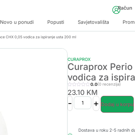
Račun
Novo u ponudi
Popusti
Savjetovališta
Prom
nce CHX 0,05 vodica za ispiranje usta 200 ml
CURAPROX
Curaprox Perio
vodica za ispir
0.0
(0 recenzija)
23.10
KM
-
+
Dodaj u korpu
Dostava u roku 2-5 radnih d