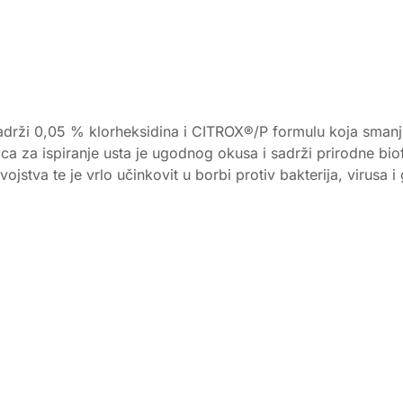
drži 0,05 % klorheksidina i CITROX®/P formulu koja smanjuje 
ca za ispiranje usta je ugodnog okusa i sadrži prirodne bio
stva te je vrlo učinkovit u borbi protiv bakterija, virusa i g