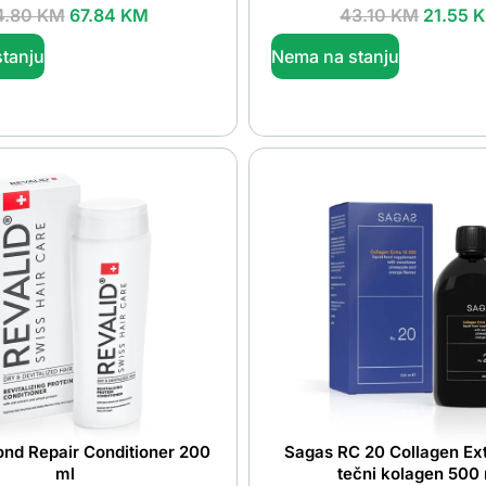
4.80
KM
67.84
KM
43.10
KM
21.55
tanju
Nema na stanju
ond Repair Conditioner 200
Sagas RC 20 Collagen Ex
ml
tečni kolagen 500