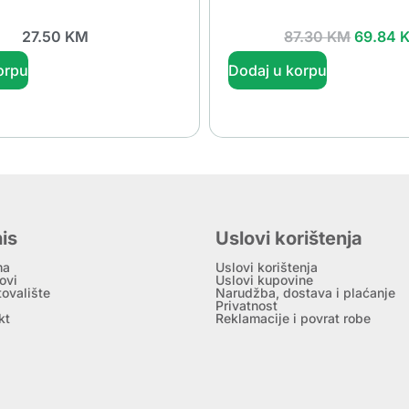
27.50
KM
87.30
KM
69.84
orpu
Dodaj u korpu
is
Uslovi korištenja
ma
Uslovi korištenja
ovi
Uslovi kupovine
tovalište
Narudžba, dostava i plaćanje
Privatnost
kt
Reklamacije i povrat robe