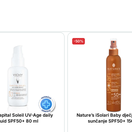
-50%
pital Soleil UV-Age daily
Nature’s iSolari Baby dječj
luid SPF50+ 80 ml
sunčanje SPF50+ 15