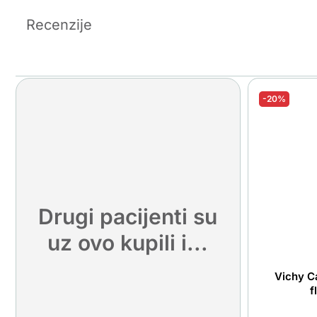
Recenzije
-20%
Drugi pacijenti su
uz ovo kupili i...
Vichy Ca
f