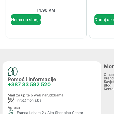
14.90
KM
Nema na stanju
Dodaj u k
Mon
O na
Brend
Pomoć i informacije
Savje
+387 33 592 520
Blog
Konta
Mail za upite o web narudžbama:
info@monis.ba
Adresa
Franca Lehara 2 / Alta Shopping Centar