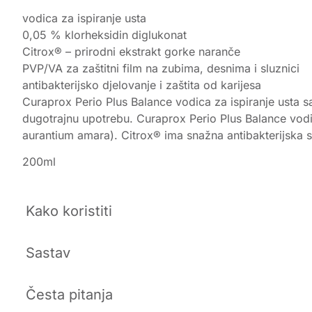
vodica za ispiranje usta
0,05 % klorheksidin diglukonat
Citrox® – prirodni ekstrakt gorke naranče
PVP/VA za zaštitni film na zubima, desnima i sluznici
antibakterijsko djelovanje i zaštita od karijesa
Curaprox Perio Plus Balance vodica za ispiranje usta sa
dugotrajnu upotrebu. Curaprox Perio Plus Balance vodi
aurantium amara). Citrox® ima snažna antibakterijska svoj
200ml
Kako koristiti
Sastav
Česta pitanja