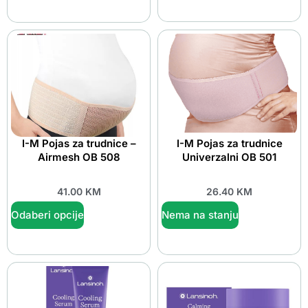
I-M Pojas za trudnice –
I-M Pojas za trudnice
Airmesh OB 508
Univerzalni OB 501
41.00
KM
26.40
KM
Odaberi opcije
Nema na stanju