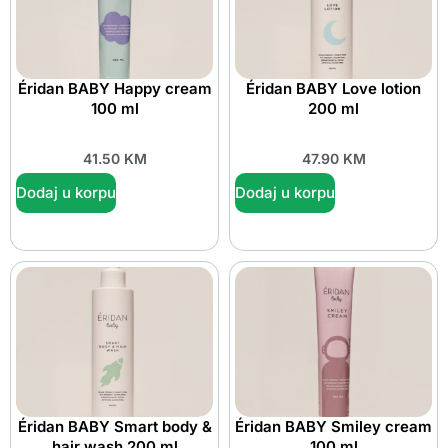
Éridan BABY Happy cream
Éridan BABY Love lotion
100 ml
200 ml
41.50
KM
47.90
KM
Dodaj u korpu
Dodaj u korpu
Éridan BABY Smart body &
Éridan BABY Smiley cream
hair wash 200 ml
100 ml