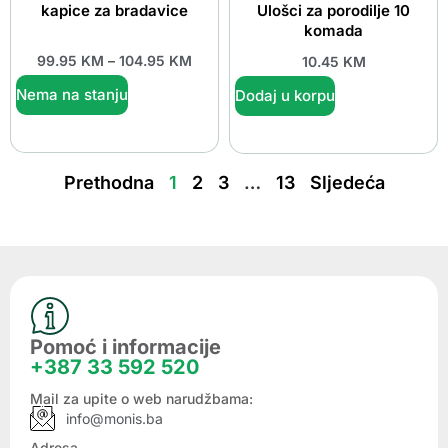
kapice za bradavice
Ulošci za porodilje 10
komada
99.95
KM
–
104.95
KM
10.45
KM
Nema na stanju
Dodaj u korpu
Prethodna
1
2
3
…
13
Sljedeća
Pomoć i informacije
+387 33 592 520
Mail za upite o web narudžbama:
info@monis.ba
Adresa