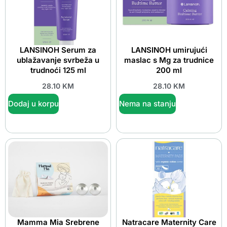
LANSINOH Serum za
LANSINOH umirujući
ublažavanje svrbeža u
maslac s Mg za trudnice
trudnoći 125 ml
200 ml
28.10
KM
28.10
KM
Dodaj u korpu
Nema na stanju
Mamma Mia Srebrene
Natracare Maternity Care