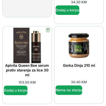
34.30
KM
Dodaj u korpu
Apivita Queen Bee serum
Gorka Dinja 210 ml
protiv starenja za lice 30
ml
30.40
KM
153.50
KM
Nema na stanju
Dodaj u korpu