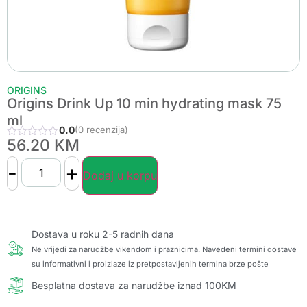
ORIGINS
Origins Drink Up 10 min hydrating mask 75
ml
0.0
(0 recenzija)
56.20
KM
-
+
Dodaj u korpu
Dostava u roku 2-5 radnih dana
Ne vrijedi za narudžbe vikendom i praznicima. Navedeni termini dostave
su informativni i proizlaze iz pretpostavljenih termina brze pošte
Besplatna dostava za narudžbe iznad 100KM