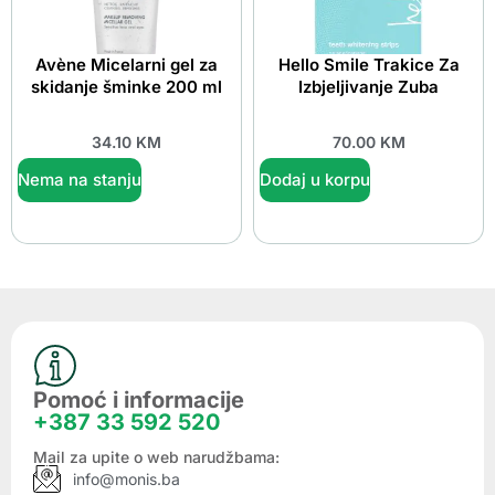
Avène Micelarni gel za
Hello Smile Trakice Za
skidanje šminke 200 ml
Izbjeljivanje Zuba
34.10
KM
70.00
KM
Nema na stanju
Dodaj u korpu
Pomoć i informacije
+387 33 592 520
Mail za upite o web narudžbama:
info@monis.ba