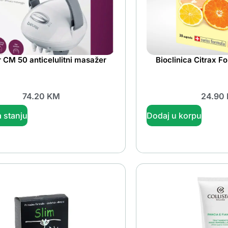
 CM 50 anticelulitni masažer
Bioclinica Citrax F
74.20
KM
24.90
 stanju
Dodaj u korpu