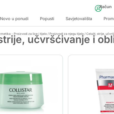
Račun
Novo u ponudi
Popusti
Savjetovališta
Prom
tika - Proizvodi za lice i tijelo
/
Proizvodi za njegu tijela
/ Celulit, strije, učv
 strije, učvršćivanje i ob