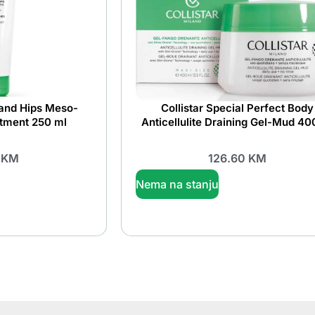
 and Hips Meso-
Collistar Special Perfect Body
tment 250 ml
Anticellulite Draining Gel-Mud 40
0
KM
126.60
KM
Nema na stanju