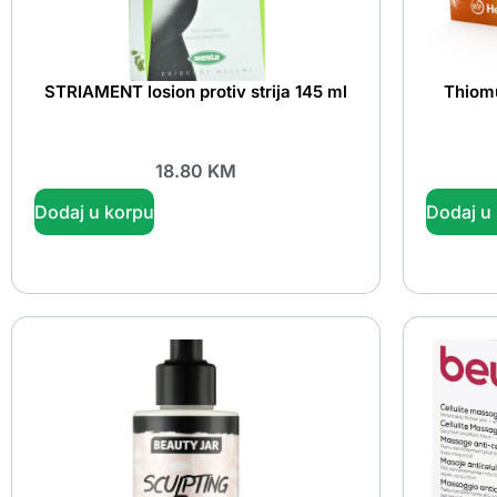
STRIAMENT losion protiv strija 145 ml
Thiomu
18.80
KM
Dodaj u korpu
Dodaj u