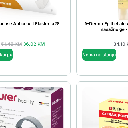
case Anticelulit Flasteri a28
A-Derma Epitheliale
masažno gel-
51.45
KM
36.02
KM
34.10
 korpu
Nema na stanju