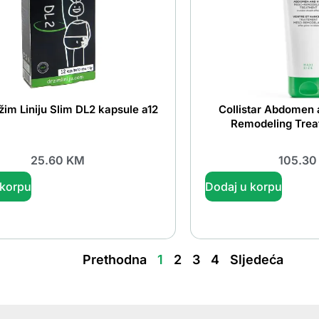
im Liniju Slim DL2 kapsule a12
Collistar Abdomen
Remodeling Trea
25.60
KM
105.3
 korpu
Dodaj u korpu
Prethodna
1
2
3
4
Sljedeća