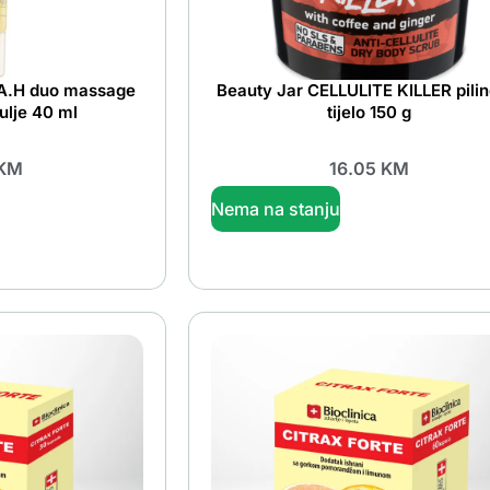
 A.H duo massage
Beauty Jar CELLULITE KILLER pilin
ulje 40 ml
tijelo 150 g
KM
16.05
KM
Nema na stanju