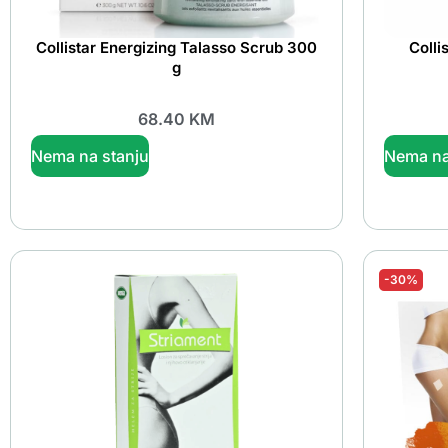
Collistar Energizing Talasso Scrub 300
Colli
g
68.40
KM
Nema na stanju
Nema na
-30%