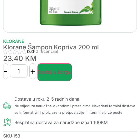
KLORANE
Klorane Šampon Kopriva 200 ml
0.0
(0 recenzija)
23.40
KM
-
+
Dodaj u korpu
Dostava u roku 2-5 radnih dana
Ne vrijedi za narudžbe vikendom i praznicima. Navedeni termini dostave
su informativni i proizlaze iz pretpostavljenih termina brze pošte
Besplatna dostava za narudžbe iznad 100KM
SKU:153