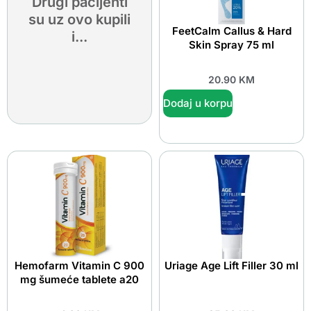
Drugi pacijenti
su uz ovo kupili
FeetCalm Callus & Hard
i...
Skin Spray 75 ml
20.90
KM
Dodaj u korpu
Hemofarm Vitamin C 900
Uriage Age Lift Filler 30 ml
mg šumeće tablete a20