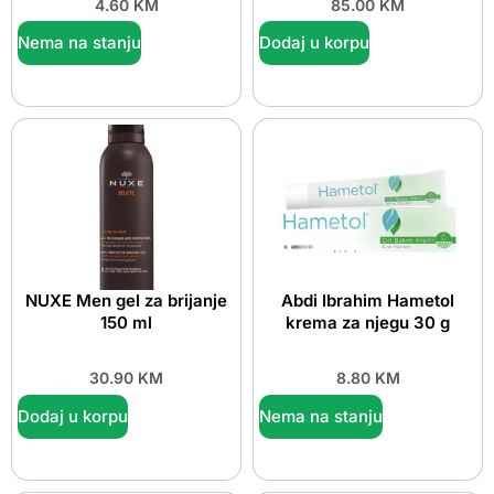
4.60
KM
85.00
KM
Nema na stanju
Dodaj u korpu
NUXE Men gel za brijanje
Abdi Ibrahim Hametol
150 ml
krema za njegu 30 g
30.90
KM
8.80
KM
Dodaj u korpu
Nema na stanju