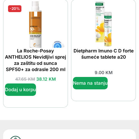
-20%
La Roche-Posay
Dietpharm Imuno C D forte
ANTHELIOS Nevidljivi sprej
šumeće tablete a20
za zaštitu od sunca
SPF50+ za odrasle 200 ml
9.00
KM
47.65
KM
38.12
KM
Nema na stanju
Dodaj u korpu