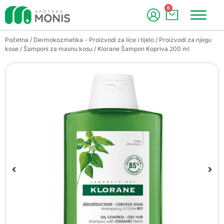
0
Početna
/
Dermokozmetika - Proizvodi za lice i tijelo
/
Proizvodi za njegu
kose
/
Šamponi za masnu kosu
/ Klorane Šampon Kopriva 200 ml