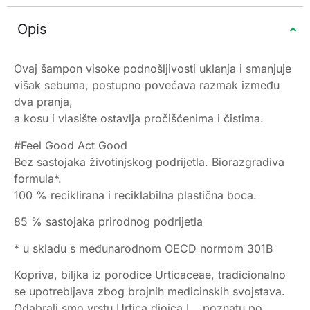
Opis
Ovaj šampon visoke podnošljivosti uklanja i smanjuje
višak sebuma, postupno povećava razmak između
dva pranja,
a kosu i vlasište ostavlja pročišćenima i čistima.
#Feel Good Act Good
Bez sastojaka životinjskog podrijetla. Biorazgradiva
formula*.
100 % reciklirana i reciklabilna plastična boca.
85 % sastojaka prirodnog podrijetla
* u skladu s međunarodnom OECD normom 301B
Kopriva, biljka iz porodice Urticaceae, tradicionalno
se upotrebljava zbog brojnih medicinskih svojstava.
Odabrali smo vrstu Urtica dioica L., poznatu po