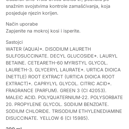
snažnim svojstvima kontrole zamašćivanja, koja
posjeduje njezin korijen.
Način uporabe
Zapjenite na mokroj kosi i isperite.
Sastojci
WATER (AQUA)*. DISODIUM LAURETH
SULFOSUCCINATE. DECYL GLUCOSIDE*. LAURYL
BETAINE. CETEARETH-60 MYRISTYL GLYCOL.
LAURETH-3. GLYCERYL LAURATE*. URTICA DIOICA
(NETTLE) ROOT EXTRACT (URTICA DIOICA ROOT
EXTRACT)*. CAPRYLYL GLYCOL. CITRIC ACID*.
FRAGRANCE (PARFUM). GREEN 3 (CI 42053).
MALEIC ACID. POLYQUATERNIUM-22. POLYSORBATE
20. PROPYLENE GLYCOL. SODIUM BENZOATE.
SODIUM CHLORIDE. TRISODIUM ETHYLENEDIAMINE
DISUCCINATE. YELLOW 6 (CI 15985).