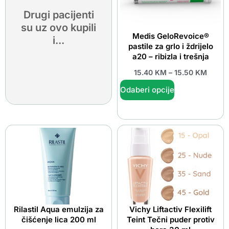
Drugi pacijenti
su uz ovo kupili
Medis GeloRevoice®
i...
pastile za grlo i ždrijelo
a20 – ribizla i trešnja
15.40
KM
–
15.50
KM
Odaberi opcije
Rilastil Aqua emulzija za
Vichy Liftactiv Flexilift
čišćenje lica 200 ml
Teint Tečni puder protiv