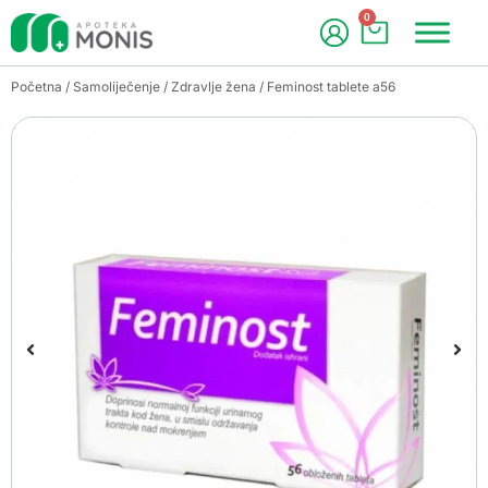
0
Početna
/
Samoliječenje
/
Zdravlje žena
/ Feminost tablete a56