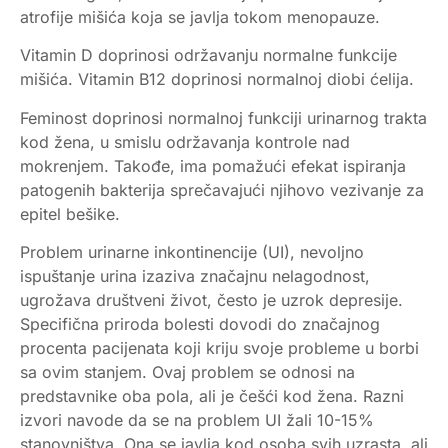
atrofije mišića koja se javlja tokom menopauze.
Vitamin D doprinosi održavanju normalne funkcije
mišića. Vitamin B12 doprinosi normalnoj diobi ćelija.
Feminost doprinosi normalnoj funkciji urinarnog trakta
kod žena, u smislu održavanja kontrole nad
mokrenjem. Takođe, ima pomažući efekat ispiranja
patogenih bakterija sprečavajući njihovo vezivanje za
epitel bešike.
Problem urinarne inkontinencije (UI), nevoljno
ispuštanje urina izaziva značajnu nelagodnost,
ugrožava društveni život, često je uzrok depresije.
Specifična priroda bolesti dovodi do značajnog
procenta pacijenata koji kriju svoje probleme u borbi
sa ovim stanjem. Ovaj problem se odnosi na
predstavnike oba pola, ali je češći kod žena. Razni
izvori navode da se na problem UI žali 10-15%
stanovništva. Ona se javlja kod osoba svih uzrasta, ali