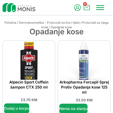
0
Početna
/
Dermokozmetika - Proizvodi za lice i tijelo
/
Proizvodi za njegu
kose
/ Opadanje kose
Opadanje kose
Alpecin Sport Coffein
Arkopharma Forcapil Sprej
šampon CTX 250 ml
Protiv Opadanja kose 125
ml
23.70
KM
33.50
KM
Dodaj u korpu
Nema na stanju