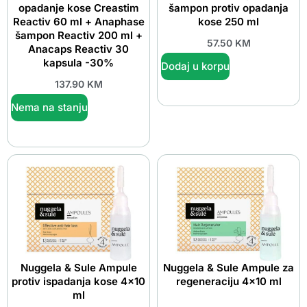
opadanje kose Creastim
šampon protiv opadanja
Reactiv 60 ml + Anaphase
kose 250 ml
šampon Reactiv 200 ml +
57.50
KM
Anacaps Reactiv 30
kapsula -30%
Dodaj u korpu
137.90
KM
Nema na stanju
Nuggela & Sule Ampule
Nuggela & Sule Ampule za
protiv ispadanja kose 4×10
regeneraciju 4×10 ml
ml