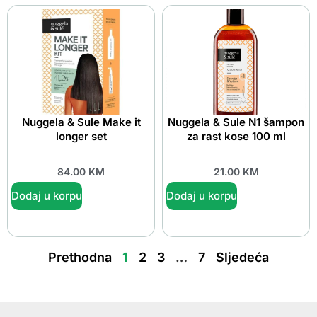
Nuggela & Sule Make it
Nuggela & Sule N1 šampon
longer set
za rast kose 100 ml
84.00
KM
21.00
KM
Dodaj u korpu
Dodaj u korpu
Prethodna
1
2
3
…
7
Sljedeća