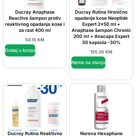
Ducray Anaphase
Ducray Rutina Hronično
Reactive šampon protiv
opadanje kose Neoptide
reaktivnog opadanja kose i
Expert 2×50 ml +
za rast 400 ml
Anaphase šampon Chronic
200 ml + Anacaps Expert
50.15
KM
30 kapsula -30%
Dodaj u korpu
155.35
KM
Nema na stanju
Ducray Rutina Reaktivno
Noreva Hexaphane