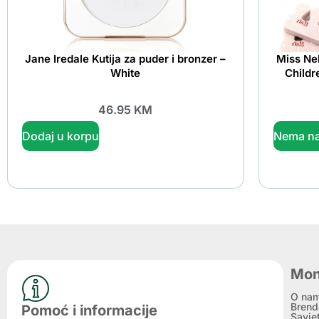
Jane Iredale Kutija za puder i bronzer –
Miss Nel
White
Childr
46.95
KM
Dodaj u korpu
Nema na
Mon
O na
Brend
Pomoć i informacije
Savje