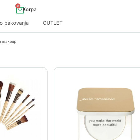
0
o pakovanja
OUTLET
za makeup