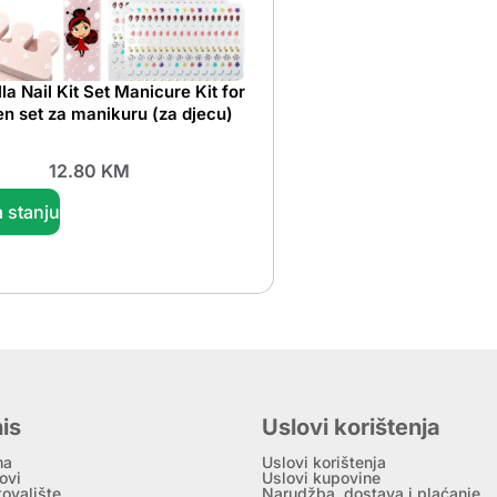
la Nail Kit Set Manicure Kit for
en set za manikuru (za djecu)
12.80
KM
 stanju
is
Uslovi korištenja
ma
Uslovi korištenja
ovi
Uslovi kupovine
tovalište
Narudžba, dostava i plaćanje