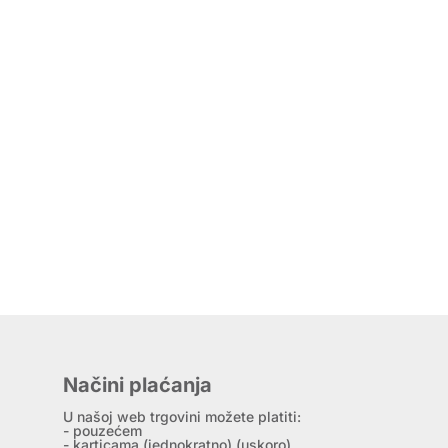
Načini plaćanja
U našoj web trgovini možete platiti:
- pouzećem
- karticama (jednokratno) (uskoro)