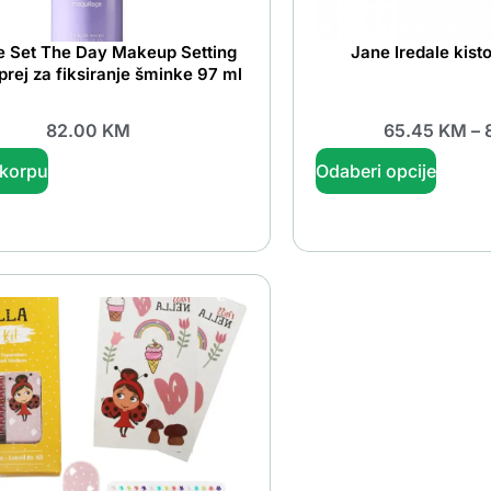
e Set The Day Makeup Setting
Jane Iredale kis
rej za fiksiranje šminke 97 ml
82.00
KM
65.45
KM
–
 korpu
Odaberi opcije