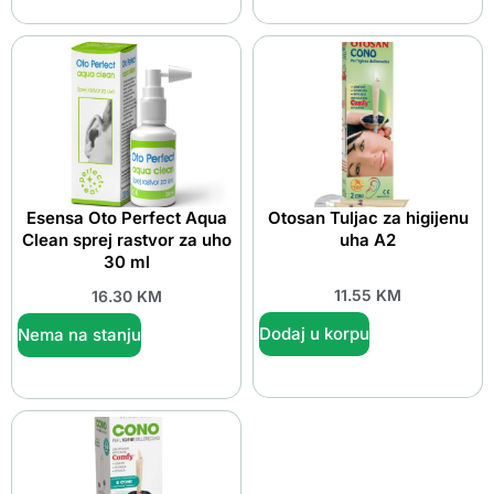
Esensa Oto Perfect Aqua
Otosan Tuljac za higijenu
Clean sprej rastvor za uho
uha A2
30 ml
11.55
KM
16.30
KM
Dodaj u korpu
Nema na stanju