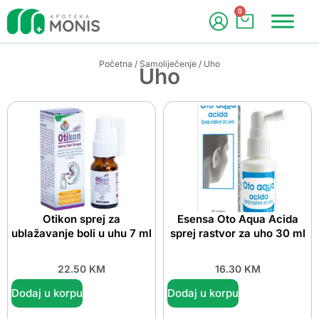
0
Početna
/
Samoliječenje
/ Uho
Uho
Otikon sprej za
Esensa Oto Aqua Acida
ublažavanje boli u uhu 7 ml
sprej rastvor za uho 30 ml
22.50
KM
16.30
KM
Dodaj u korpu
Dodaj u korpu