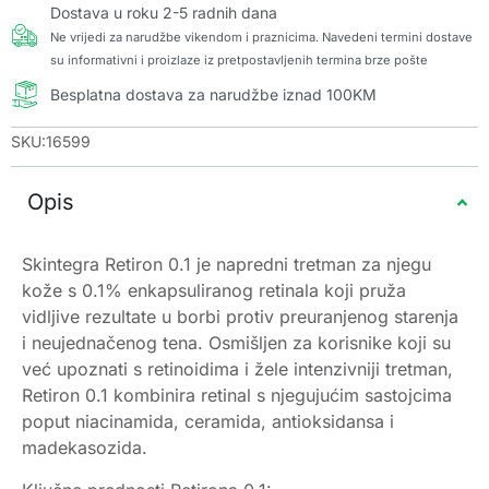
Dostava u roku 2-5 radnih dana
Ne vrijedi za narudžbe vikendom i praznicima. Navedeni termini dostave
su informativni i proizlaze iz pretpostavljenih termina brze pošte
Besplatna dostava za narudžbe iznad 100KM
SKU:16599
Opis
Skintegra Retiron 0.1 je napredni tretman za njegu
kože s 0.1% enkapsuliranog retinala koji pruža
vidljive rezultate u borbi protiv preuranjenog starenja
i neujednačenog tena. Osmišljen za korisnike koji su
već upoznati s retinoidima i žele intenzivniji tretman,
Retiron 0.1 kombinira retinal s njegujućim sastojcima
poput niacinamida, ceramida, antioksidansa i
madekasozida.