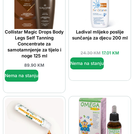
Collistar Magic Drops Body
Ladival mlijeko poslije
Legs Self Tanning
sunčanja za djecu 200 ml
Concentrate za
samotamnjenje za tijelo i
24.30
KM
17.01
KM
noge 125 ml
Nema na stanju
89.90
KM
Nema na stanju