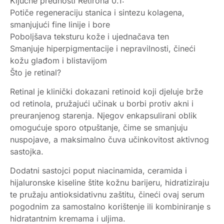
Ključne prednosti Retirona 0.1:
Potiče regeneraciju stanica i sintezu kolagena,
smanjujući fine linije i bore
Poboljšava teksturu kože i ujednačava ten
Smanjuje hiperpigmentacije i nepravilnosti, čineći
kožu glađom i blistavijom
Što je retinal?
Retinal je klinički dokazani retinoid koji djeluje brže
od retinola, pružajući učinak u borbi protiv akni i
preuranjenog starenja. Njegov enkapsulirani oblik
omogućuje sporo otpuštanje, čime se smanjuju
nuspojave, a maksimalno čuva učinkovitost aktivnog
sastojka.
Dodatni sastojci poput niacinamida, ceramida i
hijaluronske kiseline štite kožnu barijeru, hidratiziraju
te pružaju antioksidativnu zaštitu, čineći ovaj serum
pogodnim za samostalno korištenje ili kombiniranje s
hidratantnim kremama i uljima.