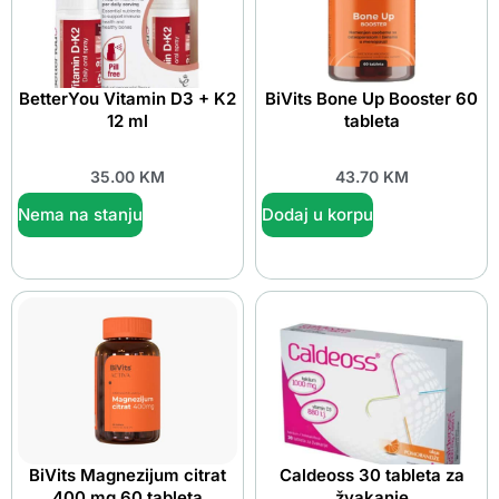
BetterYou Vitamin D3 + K2
BiVits Bone Up Booster 60
12 ml
tableta
35.00
KM
43.70
KM
Nema na stanju
Dodaj u korpu
BiVits Magnezijum citrat
Caldeoss 30 tableta za
400 mg 60 tableta
žvakanje