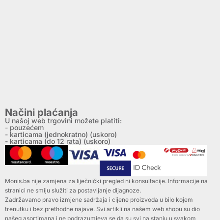
Načini plaćanja
U našoj web trgovini možete platiti:
- pouzećem
- karticama (jednokratno) (uskoro)
- karticama (do 12 rata) (uskoro)
Monis.ba nije zamjena za liječnički pregled ni konsultacije. Informacije na
stranici ne smiju služiti za postavljanje dijagnoze.
Zadržavamo pravo izmjene sadržaja i cijene proizvoda u bilo kojem
trenutku i bez prethodne najave. Svi artikli na našem web shopu su dio
našeg asortimana i ne podrazumjeva se da su svi na stanju u svakom