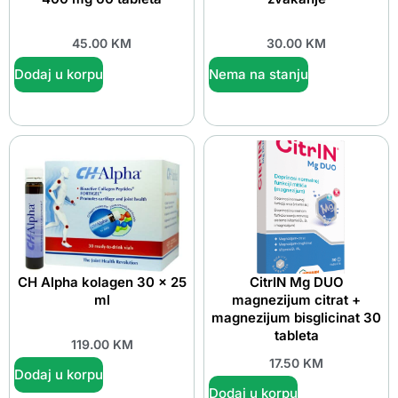
45.00
KM
30.00
KM
Dodaj u korpu
Nema na stanju
CH Alpha kolagen 30 x 25
CitrIN Mg DUO
ml
magnezijum citrat +
magnezijum bisglicinat 30
tableta
119.00
KM
17.50
KM
Dodaj u korpu
Dodaj u korpu