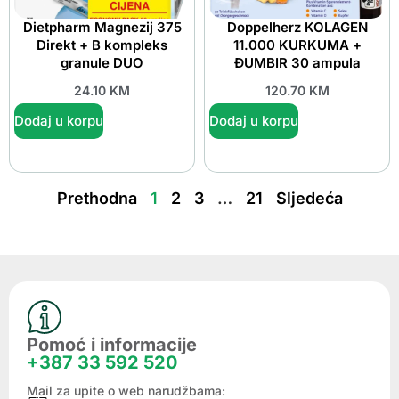
Dietpharm Magnezij 375
Doppelherz KOLAGEN
Direkt + B kompleks
11.000 KURKUMA +
granule DUO
ĐUMBIR 30 ampula
24.10
KM
120.70
KM
Dodaj u korpu
Dodaj u korpu
Prethodna
1
2
3
…
21
Sljedeća
Pomoć i informacije
+387 33 592 520
Mail za upite o web narudžbama: