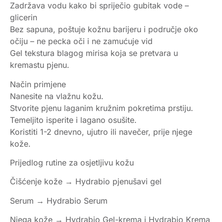
Zadržava vodu kako bi spriječio gubitak vode –
glicerin
Bez sapuna, poštuje kožnu barijeru i područje oko
očiju – ne pecka oči i ne zamućuje vid
Gel tekstura blagog mirisa koja se pretvara u
kremastu pjenu.
Način primjene
Nanesite na vlažnu kožu.
Stvorite pjenu laganim kružnim pokretima prstiju.
Temeljito isperite i lagano osušite.
Koristiti 1-2 dnevno, ujutro ili navečer, prije njege
kože.
Prijedlog rutine za osjetljivu kožu
Čišćenje kože → Hydrabio pjenušavi gel
Serum → Hydrabio Serum
Njega kože → Hydrabio Gel-krema i Hydrabio Krema