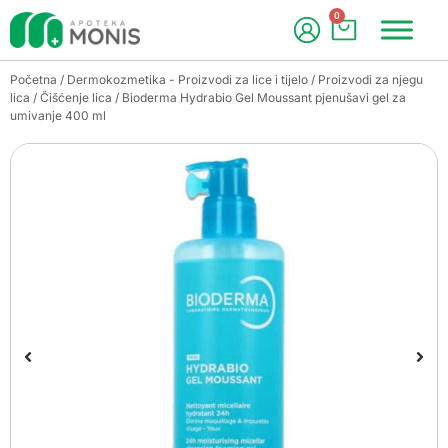
0
Početna
/
Dermokozmetika - Proizvodi za lice i tijelo
/
Proizvodi za njegu
lica
/
Čišćenje lica
/ Bioderma Hydrabio Gel Moussant pjenušavi gel za
umivanje 400 ml