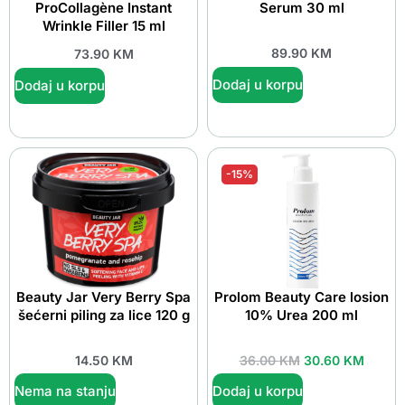
ProCollagène Instant
Serum 30 ml
Wrinkle Filler 15 ml
89.90
KM
73.90
KM
Dodaj u korpu
Dodaj u korpu
-15%
Beauty Jar Very Berry Spa
Prolom Beauty Care losion
šećerni piling za lice 120 g
10% Urea 200 ml
14.50
KM
36.00
KM
30.60
KM
Nema na stanju
Dodaj u korpu