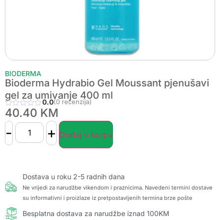
BIODERMA
Bioderma Hydrabio Gel Moussant pjenušavi
gel za umivanje 400 ml
0.0
(0 recenzija)
40.40
KM
-
+
Dodaj u korpu
Dostava u roku 2-5 radnih dana
Ne vrijedi za narudžbe vikendom i praznicima. Navedeni termini dostave
su informativni i proizlaze iz pretpostavljenih termina brze pošte
Besplatna dostava za narudžbe iznad 100KM