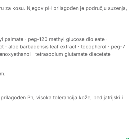
atoru za kosu. Njegov pH prilagođen je području suzenja,
yl palmate · peg-120 methyl glucose dioleate ·
ct · aloe barbadensis leaf extract · tocopherol · peg-7
henoxyethanol · tetrasodium glutamate diacetate ·
om.
prilagođen Ph, visoka tolerancija kože, pedijatrijski i