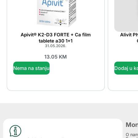
Apivit® K2-D3 FORTE + Ca film
Alivit 
tablete a30 1+1
31.05.2026.
13.05
KM
Nema na stanju
Dodaj u k
Mon
O na