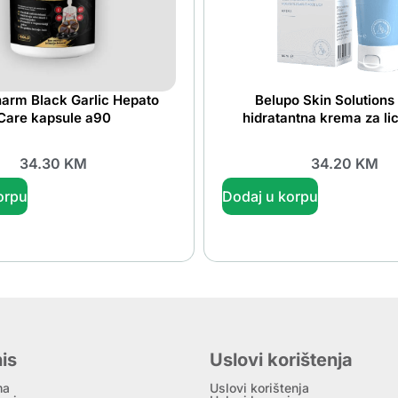
Pharm Black Garlic Hepato
Belupo Skin Solution
Care kapsule a90
hidratantna krema za li
34.30
KM
34.20
KM
orpu
Dodaj u korpu
is
Uslovi korištenja
ma
Uslovi korištenja