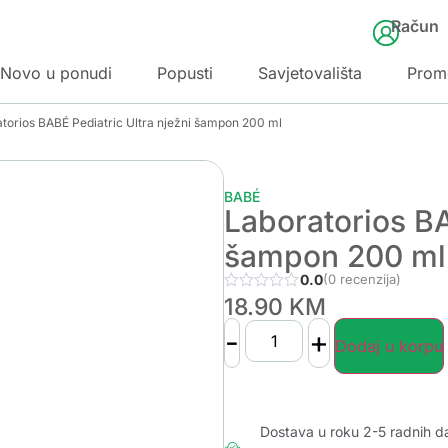
Račun
Novo u ponudi
Popusti
Savjetovališta
Prom
torios BABÉ Pediatric Ultra nježni šampon 200 ml
BABÉ
Laboratorios BA
šampon 200 ml
0.0
(0 recenzija)
18.90
KM
-
+
Dodaj u korpu
Dostava u roku 2-5 radnih d