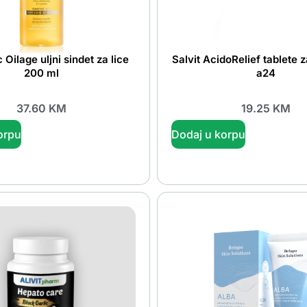
Oilage uljni sindet za lice
Salvit AcidoRelief tablete 
200 ml
a24
37.60
KM
19.25
KM
orpu
Dodaj u korpu