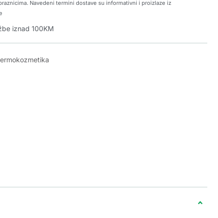
raznicima. Navedeni termini dostave su informativni i proizlaze iz
e
džbe iznad 100KM
dermokozmetika