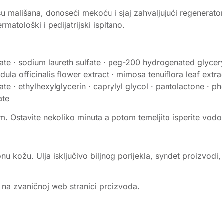
i kosu mališana, donoseći mekoću i sjaj zahvaljujući regener
rmatološki i pedijatrijski ispitano.
nate · sodium laureth sulfate · peg-200 hydrogenated glycer
la officinalis flower extract · mimosa tenuiflora leaf extra
te · ethylhexylglycerin · caprylyl glycol · pantolactone · p
ate
 Ostavite nekoliko minuta a potom temeljito isperite vod
nu kožu. Ulja isključivo biljnog porijekla, syndet proizvodi, 
e na zvaničnoj web stranici proizvoda.