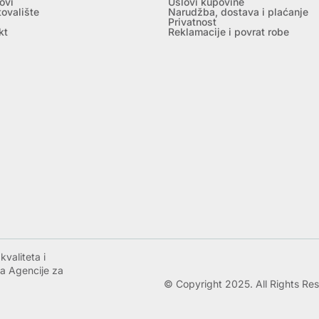
ovi
Uslovi kupovine
tovalište
Narudžba, dostava i plaćanje
Privatnost
kt
Reklamacije i povrat robe
valiteta i
a Agencije za
© Copyright 2025. All Rights Re