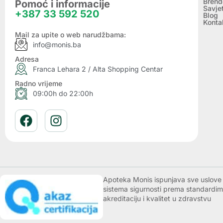
Brend
Pomoć i informacije
Savje
+387 33 592 520
Blog
Konta
Mail za upite o web narudžbama:
info@monis.ba
Adresa
Franca Lehara 2 / Alta Shopping Centar
Radno vrijeme
09:00h do 22:00h
Apoteka Monis ispunjava sve uslove k
sistema sigurnosti prema standardim
akreditaciju i kvalitet u zdravstvu