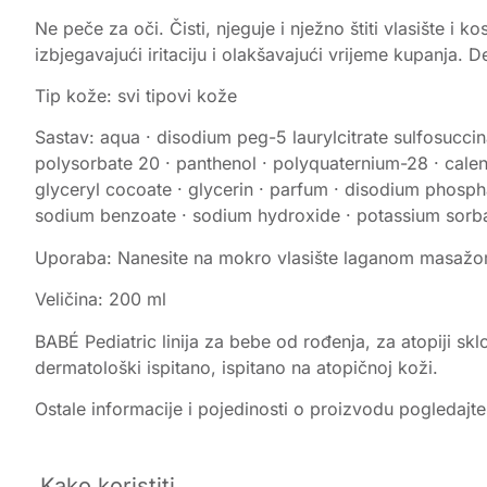
Ne peče za oči. Čisti, njeguje i nježno štiti vlasište 
izbjegavajući iritaciju i olakšavajući vrijeme kupanja. De
Tip kože: svi tipovi kože
Sastav: aqua · disodium peg-5 laurylcitrate sulfosucci
polysorbate 20 · panthenol · polyquaternium-28 · calendu
glyceryl cocoate · glycerin · parfum · disodium phospha
sodium benzoate · sodium hydroxide · potassium sorb
Uporaba: Nanesite na mokro vlasište laganom masažom.
Veličina: 200 ml
BABÉ Pediatric linija za bebe od rođenja, za atopiji sklo
dermatološki ispitano, ispitano na atopičnoj koži.
Ostale informacije i pojedinosti o proizvodu pogledajt
Kako koristiti