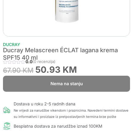
DUCRAY
Ducray Melascreen ÉCLAT lagana krema
SPF15 40 ml
0.0
(0 recenzija)
50.93
KM
67.90
KM
Nema na stanju
Dostava u roku 2-5 radnih dana
Ne vrijedi za narudžbe vikendom i praznicima. Navedeni termini dostave
su informativni i proizlaze iz pretpostavljenih termina brze pošte
Besplatna dostava za narudžbe iznad 100KM