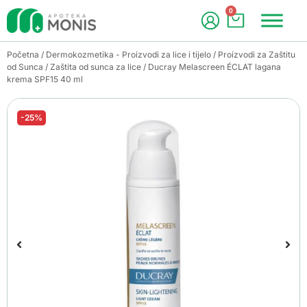
0
Početna
/
Dermokozmetika - Proizvodi za lice i tijelo
/
Proizvodi za Zaštitu
od Sunca
/
Zaštita od sunca za lice
/ Ducray Melascreen ÉCLAT lagana
krema SPF15 40 ml
-25%