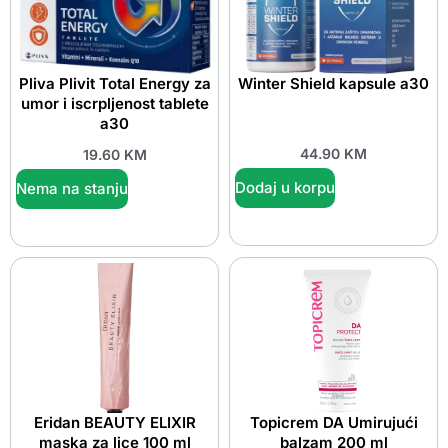
Pliva Plivit Total Energy za
Winter Shield kapsule a30
umor i iscrpljenost tablete
a30
44.90
KM
19.60
KM
Dodaj u korpu
Nema na stanju
Eridan BEAUTY ELIXIR
Topicrem DA Umirujući
maska za lice 100 ml
balzam 200 ml