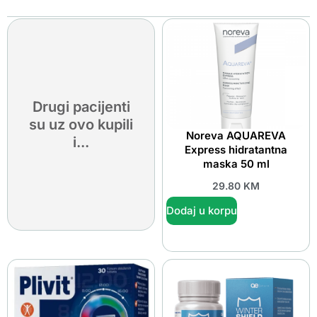
Drugi pacijenti
su uz ovo kupili
Noreva AQUAREVA
i...
Express hidratantna
maska 50 ml
29.80
KM
Dodaj u korpu