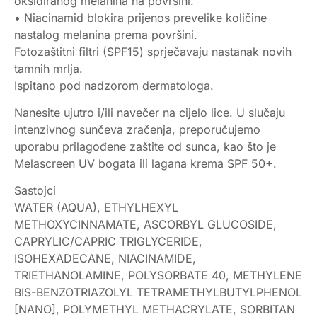
oksidiranog melanina na površini.
• Niacinamid blokira prijenos prevelike količine
nastalog melanina prema površini.
Fotozaštitni filtri (SPF15) sprječavaju nastanak novih
tamnih mrlja.
Ispitano pod nadzorom dermatologa.
Nanesite ujutro i/ili navečer na cijelo lice. U slučaju
intenzivnog sunčeva zračenja, preporučujemo
uporabu prilagođene zaštite od sunca, kao što je
Melascreen UV bogata ili lagana krema SPF 50+.
Sastojci
WATER (AQUA), ETHYLHEXYL
METHOXYCINNAMATE, ASCORBYL GLUCOSIDE,
CAPRYLIC/CAPRIC TRIGLYCERIDE,
ISOHEXADECANE, NIACINAMIDE,
TRIETHANOLAMINE, POLYSORBATE 40, METHYLENE
BIS-BENZOTRIAZOLYL TETRAMETHYLBUTYLPHENOL
[NANO], POLYMETHYL METHACRYLATE, SORBITAN