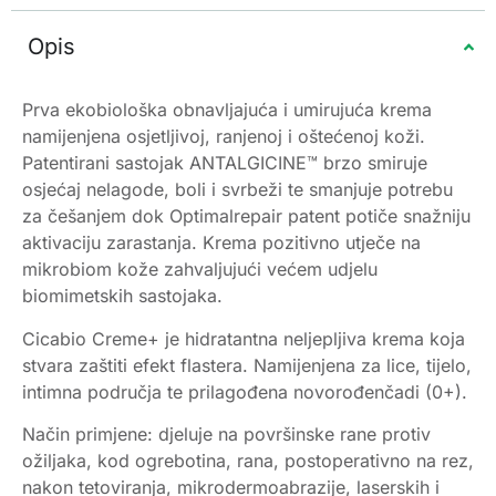
Opis
Prva ekobiološka obnavljajuća i umirujuća krema
namijenjena osjetljivoj, ranjenoj i oštećenoj koži.
Patentirani sastojak ANTALGICINE™ brzo smiruje
osjećaj nelagode, boli i svrbeži te smanjuje potrebu
za češanjem dok Optimalrepair patent potiče snažniju
aktivaciju zarastanja. Krema pozitivno utječe na
mikrobiom kože zahvaljujući većem udjelu
biomimetskih sastojaka.
Cicabio Creme+ je hidratantna neljepljiva krema koja
stvara zaštiti efekt flastera. Namijenjena za lice, tijelo,
intimna područja te prilagođena novorođenčadi (0+).
Način primjene: djeluje na površinske rane protiv
ožiljaka, kod ogrebotina, rana, postoperativno na rez,
nakon tetoviranja, mikrodermoabrazije, laserskih i