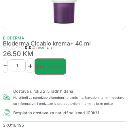
BIODERMA
Bioderma Cicabio krema+ 40 ml
0.0
(0 recenzija)
26.50
KM
-
+
Dodaj u korpu
Dostava u roku 2-5 radnih dana
Ne vrijedi za narudžbe vikendom i praznicima. Navedeni termini dostave
su informativni i proizlaze iz pretpostavljenih termina brze pošte
Besplatna dostava za narudžbe iznad 100KM
SKU:16495