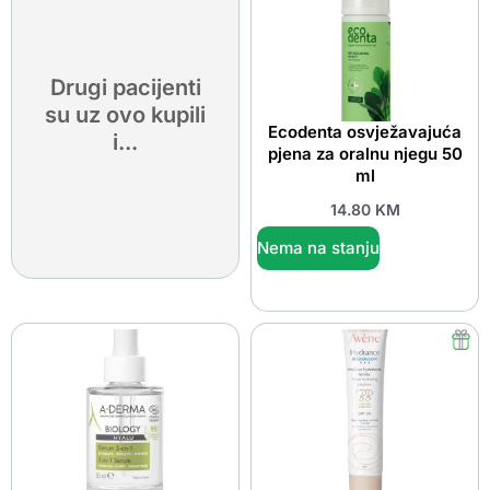
Drugi pacijenti
su uz ovo kupili
Ecodenta osvježavajuća
i...
pjena za oralnu njegu 50
ml
14.80
KM
Nema na stanju