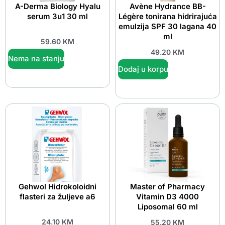
A-Derma Biology Hyalu
Avène Hydrance BB-
serum 3u1 30 ml
Légère tonirana hidrirajuća
emulzija SPF 30 lagana 40
ml
59.60
KM
49.20
KM
Nema na stanju
Dodaj u korpu
Gehwol Hidrokoloidni
Master of Pharmacy
flasteri za žuljeve a6
Vitamin D3 4000
Liposomal 60 ml
24.10
KM
55.20
KM