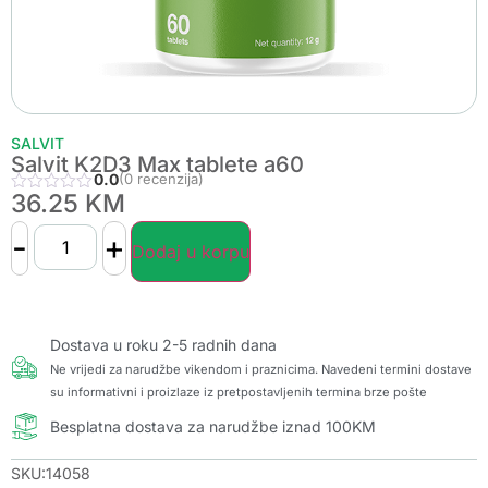
SALVIT
Salvit K2D3 Max tablete a60
0.0
(0 recenzija)
36.25
KM
-
+
Dodaj u korpu
Dostava u roku 2-5 radnih dana
Ne vrijedi za narudžbe vikendom i praznicima. Navedeni termini dostave
su informativni i proizlaze iz pretpostavljenih termina brze pošte
Besplatna dostava za narudžbe iznad 100KM
SKU:14058