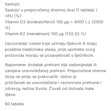
Sastojci
Sastojci u preporučenoj dnevnoj dozi (1 tableta) /
*PU (%):
Vitamin D3 (kolekalciferol) 100 μg = 4000 I.J. (2000
%)
Vitamin K2 (menakinon) 100 μg (133,33 %)
Upozorenja: osobe koje uzimaju lijekove ili imaju
posebna medicinska stanja, prije upotrebe ovog
proizvoda moraju se posavjetovati s liječnikom.
Napomene: dodatak prehrani nije nadomjestak ili
zamjena uravnoteženoj prehrani. Preporučene dnevne
doze ne smiju se prekoračiti. Važno je
pridržavati se uravnotežene i raznovrsne prehrane i
zdravog načina života. Čuvati od dohvata male
djece.
60 tableta