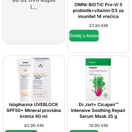
OMNi-BiOTiC Pro-Vi 5
i...
probiotik+vitamin D3 za
imunitet 14 vrećica
37.30
KM
Dodaj u korpu
Isispharma UVEBLOCK
Dr.Jart+ Cicapair™
SPF50+ Mineral providna
Intensive Soothing Repair
krema 40 ml
Serum Mask 25 g
43.90
KM
14.90
KM