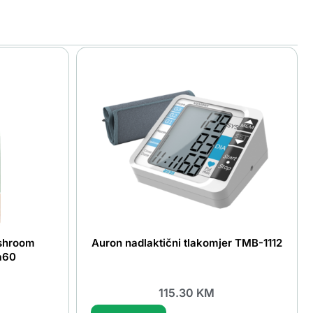
shroom
Auron nadlaktični tlakomjer TMB-1112
a60
115.30
KM