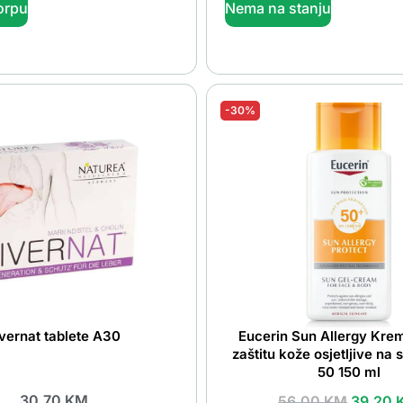
orpu
Nema na stanju
-30%
ivernat tablete A30
Eucerin Sun Allergy Kre
zaštitu kože osjetljive na
50 150 ml
30.70
KM
56.00
KM
39.20