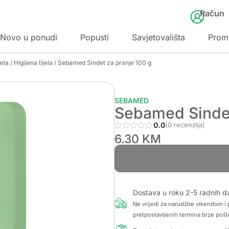
Račun
Novo u ponudi
Popusti
Savjetovališta
Prom
jela
/
Higijena tijela
/ Sebamed Sindet za pranje 100 g
SEBAMED
Sebamed Sindet
0.0
(0 recenzija)
6.30
KM
Dostava u roku 2-5 radnih d
Ne vrijedi za narudžbe vikendom i p
pretpostavljenih termina brze pošt