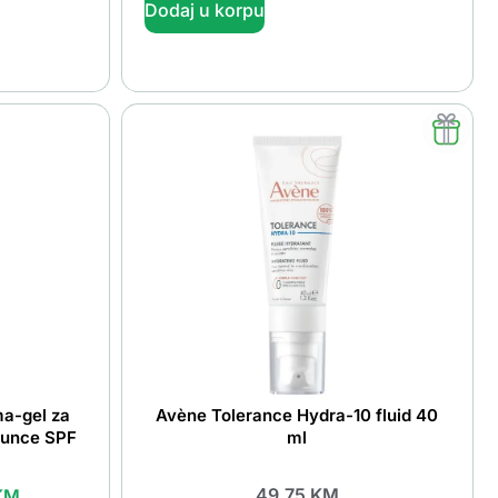
Dodaj u korpu
ma-gel za
Avène Tolerance Hydra-10 fluid 40
 sunce SPF
ml
49.75
KM
KM