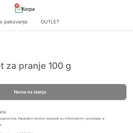
0
o pakovanja
OUTLET
 za pranje 100 g
Nema na stanju
ana
raznicima. Navedeni termini dostave su informativni i proizlaze iz
e