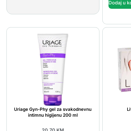
Dodaj u k
Uriage Gyn-Phy gel za svakodnevnu
L
intimnu higijenu 200 ml
20.70
KM