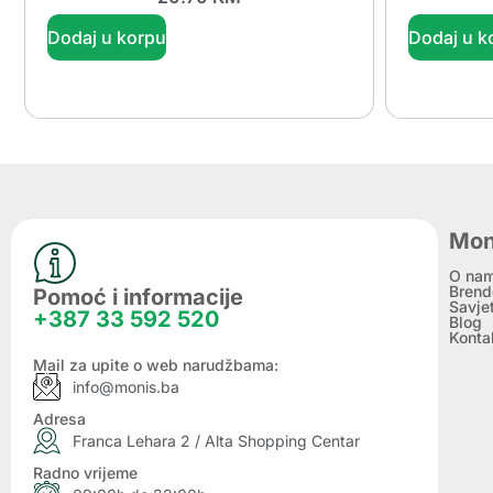
Dodaj u korpu
Dodaj u k
Mon
O na
Brend
Pomoć i informacije
Savje
+387 33 592 520
Blog
Konta
Mail za upite o web narudžbama:
info@monis.ba
Adresa
Franca Lehara 2 / Alta Shopping Centar
Radno vrijeme