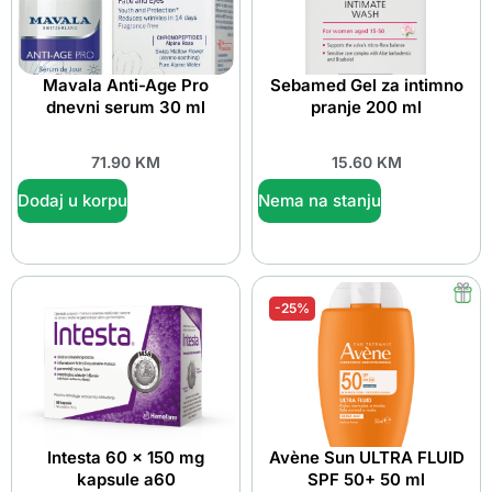
Mavala Anti-Age Pro
Sebamed Gel za intimno
dnevni serum 30 ml
pranje 200 ml
71.90
KM
15.60
KM
Dodaj u korpu
Nema na stanju
-25%
Intesta 60 x 150 mg
Avène Sun ULTRA FLUID
kapsule a60
SPF 50+ 50 ml