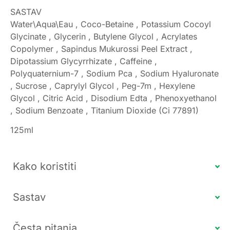
SASTAV
Water\Aqua\Eau , Coco-Betaine , Potassium Cocoyl
Glycinate , Glycerin , Butylene Glycol , Acrylates
Copolymer , Sapindus Mukurossi Peel Extract ,
Dipotassium Glycyrrhizate , Caffeine ,
Polyquaternium-7 , Sodium Pca , Sodium Hyaluronate
, Sucrose , Caprylyl Glycol , Peg-7m , Hexylene
Glycol , Citric Acid , Disodium Edta , Phenoxyethanol
, Sodium Benzoate , Titanium Dioxide (Ci 77891)
125ml
Kako koristiti
Sastav
Česta pitanja