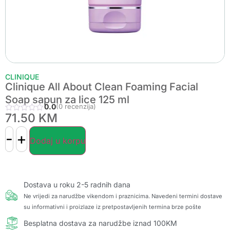
CLINIQUE
Clinique All About Clean Foaming Facial
Soap sapun za lice 125 ml
0.0
(0 recenzija)
71.50
KM
-
+
Dodaj u korpu
Dostava u roku 2-5 radnih dana
Ne vrijedi za narudžbe vikendom i praznicima. Navedeni termini dostave
su informativni i proizlaze iz pretpostavljenih termina brze pošte
Besplatna dostava za narudžbe iznad 100KM