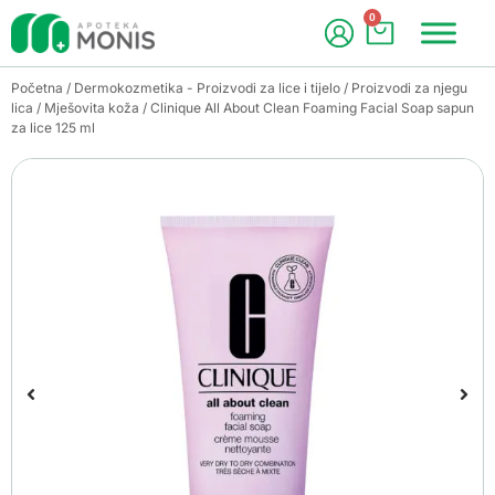
0
Početna
/
Dermokozmetika - Proizvodi za lice i tijelo
/
Proizvodi za njegu
lica
/
Mješovita koža
/ Clinique All About Clean Foaming Facial Soap sapun
za lice 125 ml