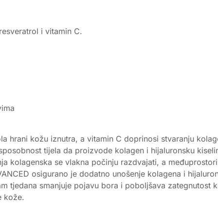
 resveratrol i vitamin C.
vima
ola hrani kožu iznutra, a vitamin C doprinosi stvaranju kolag
posobnost tijela da proizvode kolagen i hijaluronsku kiseli
nja kolagenska se vlakna počinju razdvajati, a međuprostori
D osigurano je dodatno unošenje kolagena i hijaluronske 
m tjedana smanjuje pojavu bora i poboljšava zategnutost k
e kože.