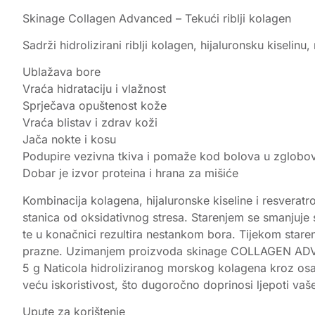
Skinage Collagen Advanced – Tekući riblji kolagen
Sadrži hidrolizirani riblji kolagen, hijaluronsku kiselinu,
Ublažava bore
Vraća hidrataciju i vlažnost
Sprječava opuštenost kože
Vraća blistav i zdrav koži
Jača nokte i kosu
Podupire vezivna tkiva i pomaže kod bolova u zglobo
Dobar je izvor proteina i hrana za mišiće
Kombinacija kolagena, hijaluronske kiseline i resveratr
stanica od oksidativnog stresa. Starenjem se smanjuje s
te u konačnici rezultira nestankom bora. Tijekom stare
prazne. Uzimanjem proizvoda skinage COLLAGEN ADVANCE
5 g Naticola hidroliziranog morskog kolagena kroz osa
veću iskoristivost, što dugoročno doprinosi ljepoti vaš
Upute za korištenje