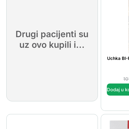
Drugi pacijenti su
uz ovo kupili i...
Uchka BI-
10
Dodaj u k