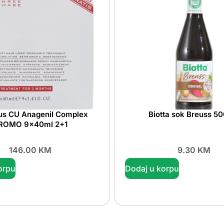
lus CU Anagenil Complex
Biotta sok Breuss 5
ROMO 9x40ml 2+1
146.00
KM
9.30
KM
orpu
Dodaj u korpu