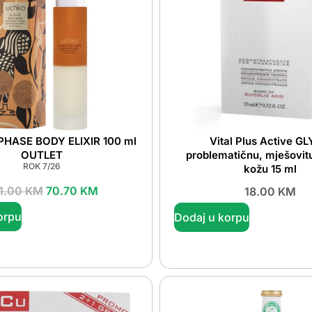
PHASE BODY ELIXIR 100 ml
Vital Plus Active GL
OUTLET
problematičnu, mješovitu 
ROK 7/26
kožu 15 ml
1.00
KM
70.70
KM
18.00
KM
orpu
Dodaj u korpu