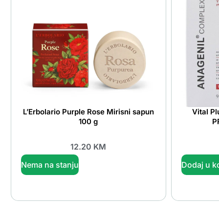
L’Erbolario Purple Rose Mirisni sapun
Vital P
100 g
P
12.20
KM
Nema na stanju
Dodaj u k