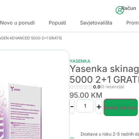
Račun
Novo u ponudi
Popusti
Savjetovališta
Prom
LAGEN ADVANCED 5000 2+1 GRATIS
YASENKA
Yasenka skin
5000 2+1 GRAT
0.0
(0 recenzija)
95.00
KM
-
+
Dodaj u korpu
Dostava u roku 2-5 radnih d