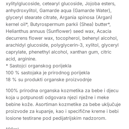
xylitylglucoside, cetearyl glucoside, Jojoba esters,
anhydroxylitol, Gamarde aqua (Gamarde Water),
glyceryl stearate citrate, Argania spinosa (Argan)
kernel oil*, Butyrospermum parkii (Shea) butter*,
Helianthus annuus (Sunflower) seed wax, Acacia
decurrens flower wax, tocopherol, behenyl alcohol,
arachidyl glucoside, polyglycerin-3, xylitol, glyceryl
caprylate, phenethyl alcohol, xanthan gum, citric
acid, arginine.
* Sastojci organskog porijekla
100 % sastojaka je prirodnog porijekla
18 % su produkti organske proizvodnje
100% prirodna organska kozmetika za bebe i djecu
koja u potpunosti odgovara njezi nježne i meke
bebine kože. Asortiman kozmetike za bebe uključuje
proizvode za kupanje, kao i specifične kreme i bebi
losione testirane pod pedijatrijskim nadzorom.