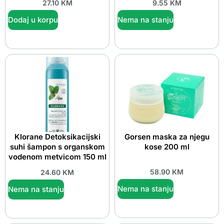
27.10
KM
9.55
KM
Dodaj u korpu
Nema na stanju
Klorane Detoksikacijski
Gorsen maska za njegu
suhi šampon s organskom
kose 200 ml
vodenom metvicom 150 ml
58.90
KM
24.60
KM
Nema na stanju
Nema na stanju