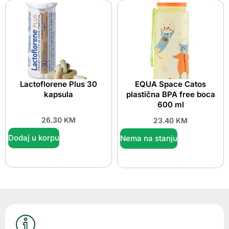
Lactoflorene Plus 30
EQUA Space Catos
kapsula
plastična BPA free boca
600 ml
26.30
KM
23.40
KM
Dodaj u korpu
Nema na stanju