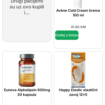
Drugi pacijenti
su uz ovo kupili
Avène Cold Cream krema
i...
100 ml
41.60
KM
Dodaj u korpu
Eunova Alphalipoin 600mg
Happy Elastic elastični
30 kapsula
zavoj 12×5