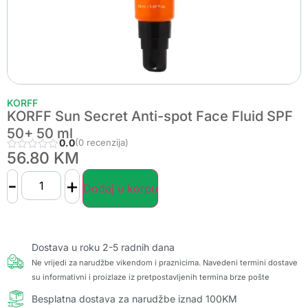
KORFF
KORFF Sun Secret Anti-spot Face Fluid SPF
50+ 50 ml
0.0
(0 recenzija)
56.80
KM
-
+
Dodaj u korpu
Dostava u roku 2-5 radnih dana
Ne vrijedi za narudžbe vikendom i praznicima. Navedeni termini dostave
su informativni i proizlaze iz pretpostavljenih termina brze pošte
Besplatna dostava za narudžbe iznad 100KM