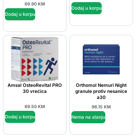
69.90
KM
Dodaj u korpu
Dodaj u korpu
Amsal OsteoRevital PRO
Orthomol Nemuri Night
30 vrećica
granule protiv nesanice
a30
69.50
KM
96.15
KM
Dodaj u korpu
Nema na stanju