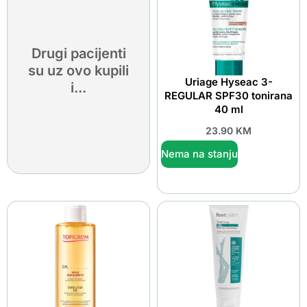
Drugi pacijenti
su uz ovo kupili
Uriage Hyseac 3-
i...
REGULAR SPF30 tonirana
40 ml
23.90
KM
Nema na stanju