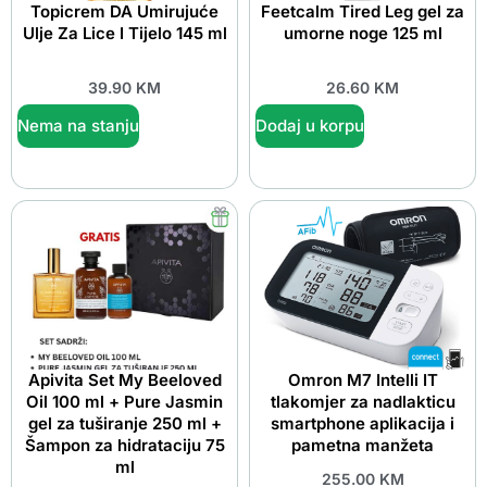
Topicrem DA Umirujuće
Feetcalm Tired Leg gel za
Ulje Za Lice I Tijelo 145 ml
umorne noge 125 ml
39.90
KM
26.60
KM
Nema na stanju
Dodaj u korpu
Apivita Set My Beeloved
Omron M7 Intelli IT
Oil 100 ml + Pure Jasmin
tlakomjer za nadlakticu
gel za tuširanje 250 ml +
smartphone aplikacija i
Šampon za hidrataciju 75
pametna manžeta
ml
255.00
KM