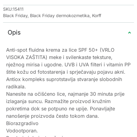
SKU:15411
Black Friday
,
Black Friday dermokozmetika
,
Korff
Opis
Anti-spot fluidna krema za lice SPF 50+ (VRLO
VISOKA ZAŠTITA) meke i svilenkaste teksture,
nježnog mirisa i ugodne. UVB i UVA filteri i vitamin PP
štite kožu od fotostarenja i sprječavaju pojavu akni.
Antiox kompleks suprotstavlja stvaranje slobodnih
radikala.
Nanesite na očišćeno lice, najmanje 30 minuta prije
izlaganja suncu. Razmažite proizvod kružnim
pokretima dok se potpuno ne upije. Ponavljajte
nanošenje proizvoda često tokom dana.
Biorazgradivo
Vodootporan.