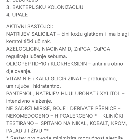
3. BAKTERIJSKU KOLONIZACIJU
4. UPALE
AKTIVNI SASTOJCI:
NATRIJEV SALICILAT – čini kožu glatkom i ima blagi
keratolitički učinak.
AZELOGLICIN, NIACINAMID, ZnPCA, CuPCA –
reguliraju lučenje sebuma.
OLIGOPEPTID-10 i KLORHEKSIDIN – antimikrobno
djelovanje.
VITAMIN E i KALIJ GLICIRIZINAT – protuupalno,
umirujuće i hidratantno.
PANTENOL, NATRIJEV HIJULURONAT i XYLITOL –
intenzivno vlaženje.
NE SADRŽI MIRISE, BOJE I DERIVATE PŠENICE –
NEKOMEDOGENO – HIPOALERGENO * – KLINIČKI
TESTIRANO – ISPITANO NA NIKAL, KOBALT, KROM,
PALADIJ I ŽIVU **
* Sastav proizvoda minimizira mogućnost alergija.