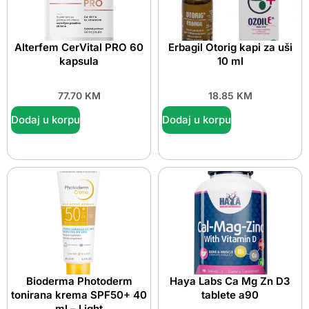
Alterfem CerVital PRO 60
Erbagil Otorig kapi za uši
kapsula
10 ml
77.70
KM
18.85
KM
Dodaj u korpu
Dodaj u korpu
Bioderma Photoderm
Haya Labs Ca Mg Zn D3
tonirana krema SPF50+ 40
tablete a90
ml – Light