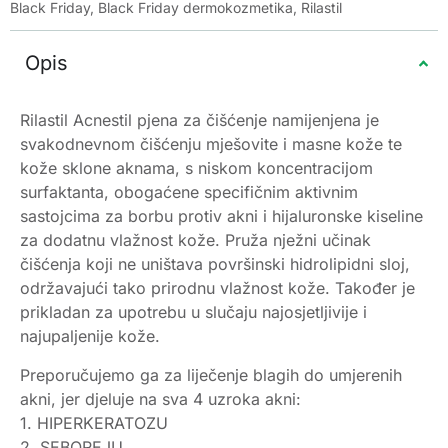
Black Friday
,
Black Friday dermokozmetika
,
Rilastil
Opis
Rilastil Acnestil pjena za čišćenje namijenjena je
svakodnevnom čišćenju mješovite i masne kože te
kože sklone aknama, s niskom koncentracijom
surfaktanta, obogaćene specifičnim aktivnim
sastojcima za borbu protiv akni i hijaluronske kiseline
za dodatnu vlažnost kože. Pruža nježni učinak
čišćenja koji ne uništava površinski hidrolipidni sloj,
održavajući tako prirodnu vlažnost kože. Također je
prikladan za upotrebu u slučaju najosjetljivije i
najupaljenije kože.
Preporučujemo ga za liječenje blagih do umjerenih
akni, jer djeluje na sva 4 uzroka akni:
1. HIPERKERATOZU
2. SEBOREJU