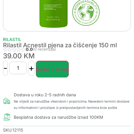
RILASTIL
Rilastil Acnestil pjena za čišćenje 150 ml
0.0
(0 recenzija)
39.00
KM
-
+
Dodaj u korpu
Dostava u roku 2-5 radnih dana
Ne vrijedi za narudžbe vikendom i praznicima. Navedeni termini dostave
su informativni i proizlaze iz pretpostavljenih termina brze pošte
Besplatna dostava za narudžbe iznad 100KM
SKU:12115