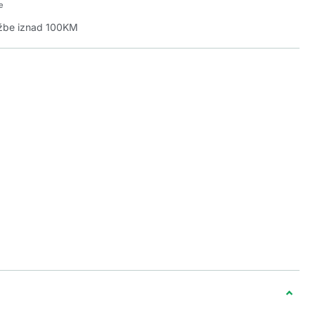
e
džbe iznad 100KM