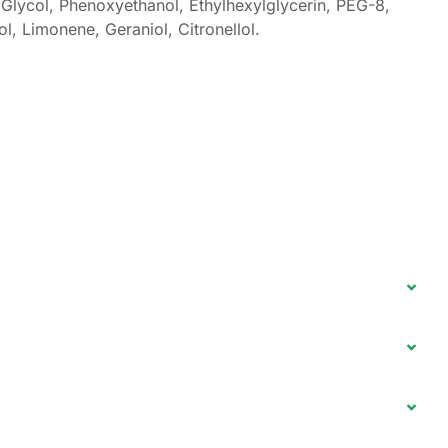
Glycol, Phenoxyethanol, Ethylhexylglycerin, PEG-8,
l, Limonene, Geraniol, Citronellol.