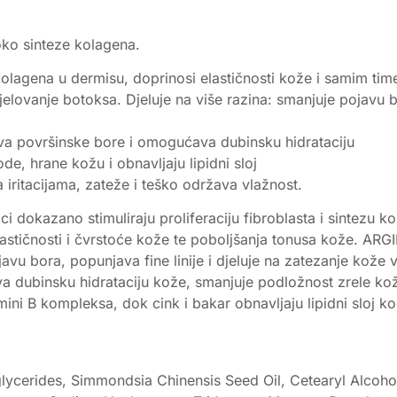
oko sinteze kolagena.
olagena u dermisu, doprinosi elastičnosti kože i samim tim
elovanje botoksa. Djeluje na više razina: smanjuje pojavu bo
a površinske bore i omogućava dubinsku hidrataciju
e, hrane kožu i obnavljaju lipidni sloj
 iritacijama, zateže i teško održava vlažnost.
ojci dokazano stimuliraju proliferaciju fibroblasta i sintezu
lastičnosti i čvrstoće kože te poboljšanja tonusa kože. ARG
avu bora, popunjava fine linije i djeluje na zatezanje kože vr
ubinsku hidrataciju kože, smanjuje podložnost zrele kože 
itamini B kompleksa, dok cink i bakar obnavljaju lipidni slo
glycerides, Simmondsia Chinensis Seed Oil, Cetearyl Alcoho