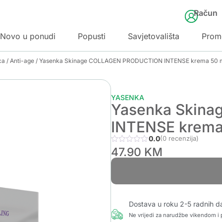
Račun
Novo u ponudi
Popusti
Savjetovališta
Prom
ca
/
Anti-age
/ Yasenka Skinage COLLAGEN PRODUCTION INTENSE krema 50 
YASENKA
Yasenka Skin
INTENSE krema
0.0
(0 recenzija)
47.90
KM
Dostava u roku 2-5 radnih d
Ne vrijedi za narudžbe vikendom i p