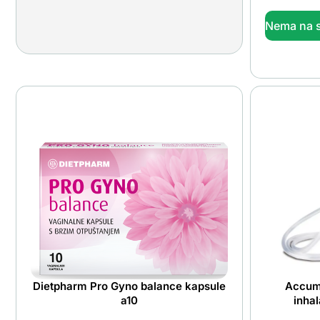
Nema na s
Dietpharm Pro Gyno balance kapsule
Accum
a10
inhal