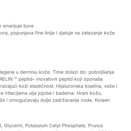
e smanjuje bore
ra, popunjava fine linije i djeluje na zatezanje kože
 kolagena u dermisu kože. Time dolazi do: poboljšanja
IRELIN ™ peptid– inovativni peptid koji oponaša
aćajući koži elastičnost. Hijaluronska kiselina, veže i
iritacijama ulja jojobe i badema. Hrani kožu,
j kože i omogućavaju dulje zadržavanje vode. Kolaen
l, Glycerin, Potassium Cetyl Phosphate, Prunus