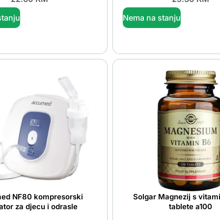
tanju
Nema na stanju
ed NF80 kompresorski
Solgar Magnezij s vita
ator za djecu i odrasle
tablete a100