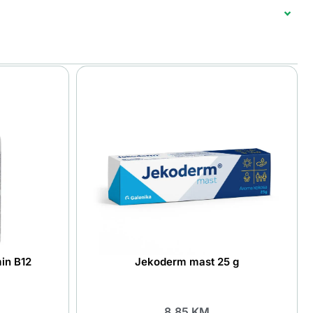
in B12
Jekoderm mast 25 g
8.85
KM