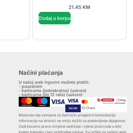
21.45
KM
Dodaj u korpu
Načini plaćanja
U našoj web trgovini možete platiti:
- pouzećem
- karticama (jednokratno) (uskoro)
- karticama (do 12 rata) (uskoro)
Monis.ba nije zamjena za liječnički pregled ni konsultacije.
Informacije na stranici ne smiju služiti za postavljanje dijagnoze.
Zadržavamo pravo izmjene sadržaja i cijene proizvoda u bilo
kojem trenutku i bez prethodne najave. Svi artikli na našem web