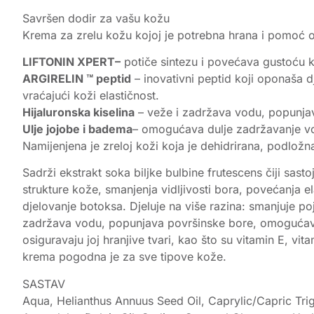
Savršen dodir za vašu kožu
Krema za zrelu kožu kojoj je potrebna hrana i pomoć 
LIFTONIN XPERT–
potiče sintezu i povećava gustoću k
ARGIRELIN ™ peptid
– inovativni peptid koji oponaša dj
vraćajući koži elastičnost.
Hijaluronska kiselina
– veže i zadržava vodu, popunjav
Ulje jojobe i badema
– omogućava dulje zadržavanje vod
Namijenjena je zreloj koži koja je dehidrirana, podložna
Sadrži ekstrakt soka biljke bulbine frutescens čiji sast
strukture kože, smanjenja vidljivosti bora, povećanja e
djelovanje botoksa. Djeluje na više razina: smanjuje poj
zadržava vodu, popunjava površinske bore, omogućava d
osiguravaju joj hranjive tvari, kao što su vitamin E, v
krema pogodna je za sve tipove kože.
SASTAV
Aqua, Helianthus Annuus Seed Oil, Caprylic/Capric Tri