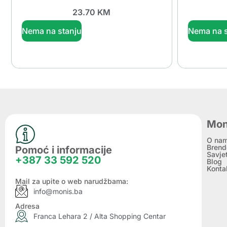
23.70
KM
Nema na stanju
Nema na s
Mon
O na
Brend
Pomoć i informacije
Savje
+387 33 592 520
Blog
Konta
Mail za upite o web narudžbama:
info@monis.ba
Adresa
Franca Lehara 2 / Alta Shopping Centar