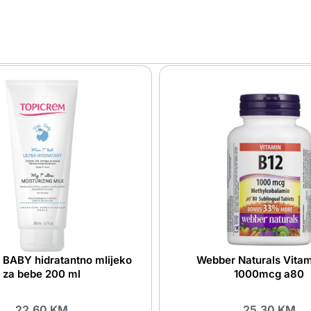
 BABY hidratantno mlijeko
Webber Naturals Vitam
za bebe 200 ml
1000mcg a80
22.60
KM
25.30
KM