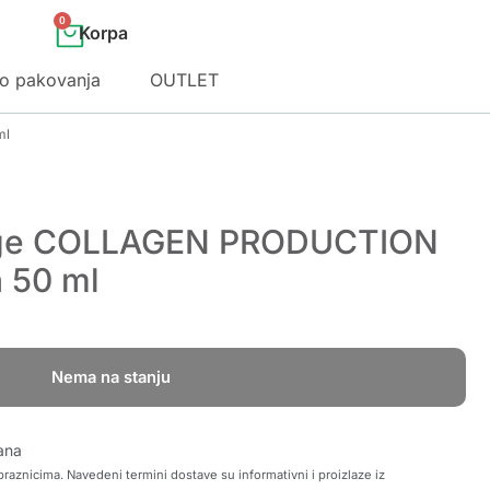
0
o pakovanja
OUTLET
ml
age COLLAGEN PRODUCTION
 50 ml
Nema na stanju
ana
raznicima. Navedeni termini dostave su informativni i proizlaze iz