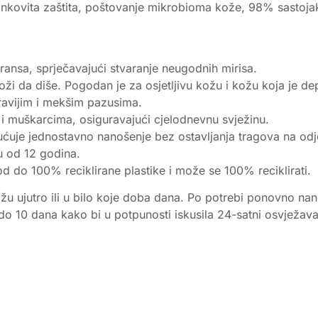
inkovita zaštita, poštovanje mikrobioma kože, 98% sastojak
ransa, sprječavajući stvaranje neugodnih mirisa.
ži da diše. Pogodan je za osjetljivu kožu i kožu koja je dep
dravijim i mekšim pazusima.
 i muškarcima, osiguravajući cjelodnevnu svježinu.
uje jednostavno nanošenje bez ostavljanja tragova na odjeći 
ju od 12 godina.
od do 100% reciklirane plastike i može se 100% reciklirati.
žu ujutro ili u bilo koje doba dana. Po potrebi ponovno nan
o 10 dana kako bi u potpunosti iskusila 24-satni osvježavaj