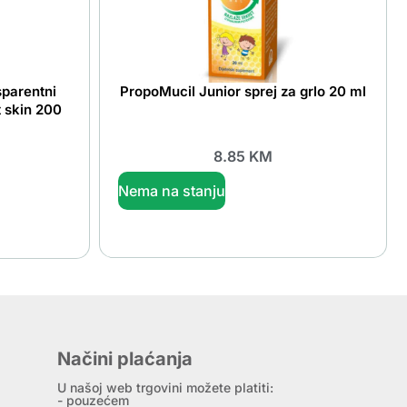
sparentni
PropoMucil Junior sprej za grlo 20 ml
t skin 200
8.85
KM
Nema na stanju
Načini plaćanja
U našoj web trgovini možete platiti:
- pouzećem