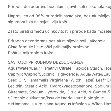
Prirodni dezodorans bez aluminijevih soli i alkohola koj
Napravljen od 98% prirodnih sastojaka, bez aluminijevi
sigurnost i za najosjetljiviju kožu!
Zašto birati između učinkovitosti i prirode kada možete 
Prirodan dezodorans bez aluminijevih soli i alkohola
Čiste formule i ekološki prihvatljiv proizvod
Poštuje mikrobiom kože
SASTOJCI PRIRODNOG DEZODORANSA
Aqua/Water/Eau**, Triethyl Citrate, Tapioca Starch, Is
Caprylic/Capric/Succinic Triglyceride, Aqua/Water/Eau, 
Seed Oil*, Hamamelis Virginiana (Witch Hazel) Leaf* Ex
Lecithin, Stearic Acid, Hydroxyacetophenone, Sodium L
Glutamate, Sodium Hydroxide, Citric Acid, o-Cymen-5-
*Organic cultivation/Issu de l’agriculture biologique
**Hamamelis Virginiana Aqueous Infusion = Witch Haz