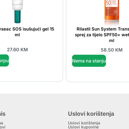
yseac SOS isušujući gel 15
Rilastil Sun System Tran
ml
sprej za tijelo SPF50+ we
ml
27.60
KM
58.50
KM
orpu
Nema na stanju
is
Uslovi korištenja
ma
Uslovi korištenja
ovi
Uslovi kupovine