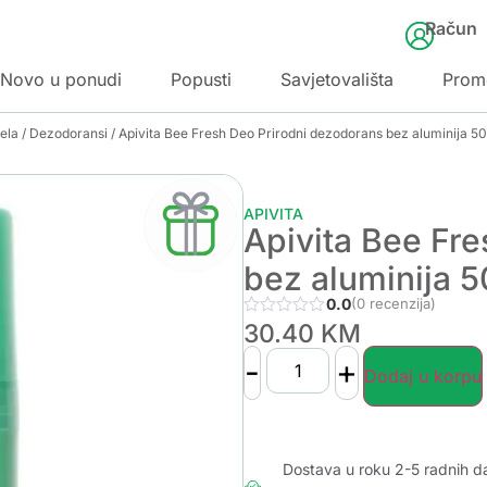
Račun
Novo u ponudi
Popusti
Savjetovališta
Prom
jela
/
Dezodoransi
/ Apivita Bee Fresh Deo Prirodni dezodorans bez aluminija 50
APIVITA
Apivita Bee Fr
bez aluminija 5
0.0
(0 recenzija)
30.40
KM
-
+
Dodaj u korpu
Dostava u roku 2-5 radnih d