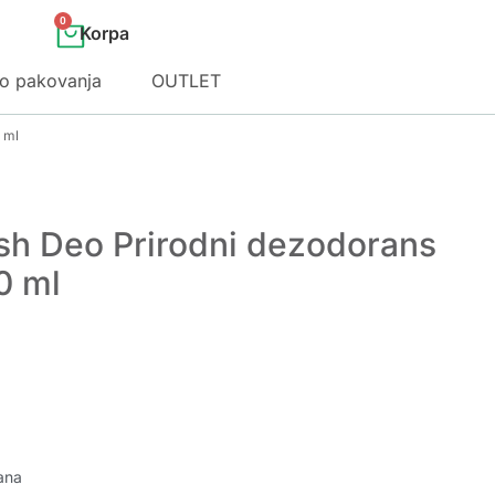
0
o pakovanja
OUTLET
 ml
esh Deo Prirodni dezodorans
0 ml
ana