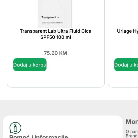
Transparent Lab Ultra Fluid Cica
Uriage H
SPF50 100 ml
75.60
KM
Dodaj u korpu
Dodaj u k
Mon
O na
Brend
Pomoć i informacije