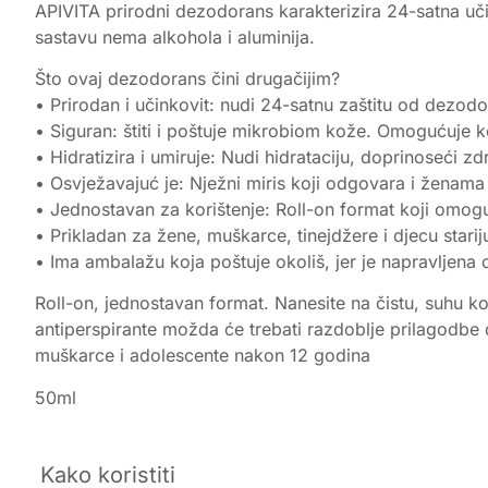
APIVITA prirodni dezodorans karakterizira 24-satna uč
sastavu nema alkohola i aluminija.
Što ovaj dezodorans čini drugačijim?
• Prirodan i učinkovit: nudi 24-satnu zaštitu od dezodo
• Siguran: štiti i poštuje mikrobiom kože. Omogućuje ko
• Hidratizira i umiruje: Nudi hidrataciju, doprinoseći z
• Osvježavajuć je: Nježni miris koji odgovara i ženama
• Jednostavan za korištenje: Roll-on format koji omoguć
• Prikladan za žene, muškarce, tinejdžere i djecu stari
• Ima ambalažu koja poštuje okoliš, jer je napravljena 
Roll-on, jednostavan format. Nanesite na čistu, suhu ko
antiperspirante možda će trebati razdoblje prilagodbe d
muškarce i adolescente nakon 12 godina
50ml
Kako koristiti