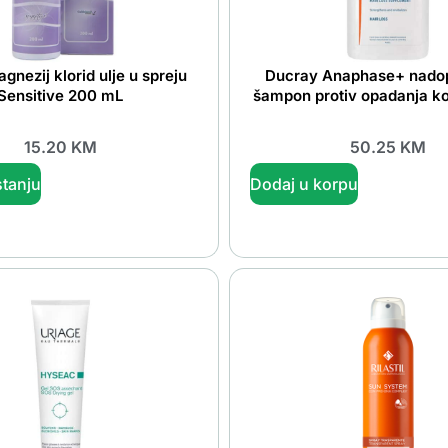
gnezij klorid ulje u spreju
Ducray Anaphase+ nadop
Sensitive 200 mL
šampon protiv opadanja k
15.20
KM
50.25
KM
tanju
Dodaj u korpu