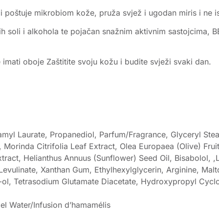
i poštuje mikrobiom kože, pruža svjež i ugodan miris i ne isu
h soli i alkohola te pojačan snažnim aktivnim sastojcima, 
imati oboje Zaštitite svoju kožu i budite svježi svaki dan.
oamyl Laurate, Propanediol, Parfum/Fragrance, Glyceryl Stea
Morinda Citrifolia Leaf Extract, Olea Europaea (Olive) Fruit
tract, Helianthus Annuus (Sunflower) Seed Oil, Bisabolol, 
evulinate, Xanthan Gum, Ethylhexylglycerin, Arginine, Malt
ol, Tetrasodium Glutamate Diacetate, Hydroxypropyl Cyclo
el Water/Infusion d’hamamélis