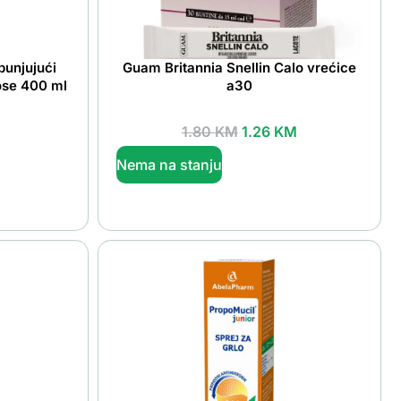
unjujući
Guam Britannia Snellin Calo vrećice
ose 400 ml
a30
1.80
KM
1.26
KM
Nema na stanju