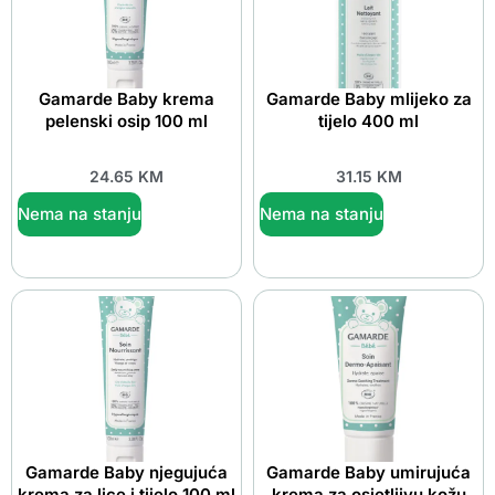
Gamarde Baby krema
Gamarde Baby mlijeko za
pelenski osip 100 ml
tijelo 400 ml
24.65
KM
31.15
KM
Nema na stanju
Nema na stanju
Gamarde Baby njegujuća
Gamarde Baby umirujuća
krema za lice i tijelo 100 ml
krema za osjetljivu kožu