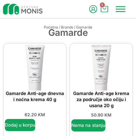
0
Početna
/
Brands
/ Gamarde
Gamarde
Gamarde Anti-age dnevna
Gamarde Anti-age krema
i noćna krema 40 g
za područje oko očiju i
usana 20 g
62.20
KM
50.90
KM
Dodaj u korpu
Nema na stanju