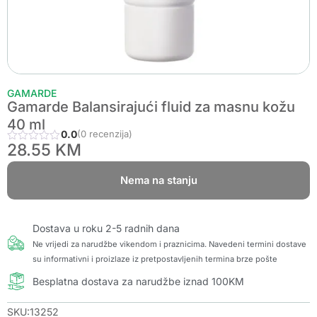
GAMARDE
Gamarde Balansirajući fluid za masnu kožu
40 ml
0.0
(0 recenzija)
28.55
KM
Nema na stanju
Dostava u roku 2-5 radnih dana
Ne vrijedi za narudžbe vikendom i praznicima. Navedeni termini dostave
su informativni i proizlaze iz pretpostavljenih termina brze pošte
Besplatna dostava za narudžbe iznad 100KM
SKU:13252