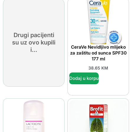
Drugi pacijenti
su uz ovo kupili
CeraVe Nevidljivo mlijeko
i...
za zaštitu od sunca SPF30
177 ml
38.65
KM
Dodaj u korpu