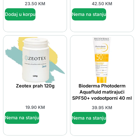
23.50
KM
42.50
KM
Dodaj u korpu
Nema na stanju
Zeotex prah 120g
Bioderma Photoderm
Aquafluid matirajući
SPF50+ vodootporni 40 ml
19.90
KM
39.95
KM
Nema na stanju
Nema na stanju