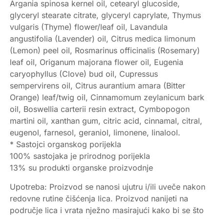
Argania spinosa kernel oil, cetearyl glucoside,
glyceryl stearate citrate, glyceryl caprylate, Thymus
vulgaris (Thyme) flower/leaf oil, Lavandula
angustifolia (Lavender) oil, Citrus medica limonum
(Lemon) peel oil, Rosmarinus officinalis (Rosemary)
leaf oil, Origanum majorana flower oil, Eugenia
caryophyllus (Clove) bud oil, Cupressus
sempervirens oil, Citrus aurantium amara (Bitter
Orange) leaf/twig oil, Cinnamomum zeylanicum bark
oil, Boswellia carterii resin extract, Cymbopogon
martini oil, xanthan gum, citric acid, cinnamal, citral,
eugenol, farnesol, geraniol, limonene, linalool.
* Sastojci organskog porijekla
100% sastojaka je prirodnog porijekla
13% su produkti organske proizvodnje
Upotreba: Proizvod se nanosi ujutru i/ili uveče nakon
redovne rutine čišćenja lica. Proizvod nanijeti na
područje lica i vrata nježno masirajući kako bi se što