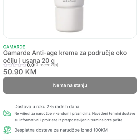
GAMARDE
Gamarde Anti-age krema za područje oko
očiju i usana 20 g
0.0
(0 recenzija)
50.90
KM
Nema na stanju
Dostava u roku 2-5 radnih dana
Ne vrijedi za narudžbe vikendom i praznicima. Navedeni termini dostave
su informativni i proizlaze iz pretpostavljenih termina brze pošte
Besplatna dostava za narudžbe iznad 100KM