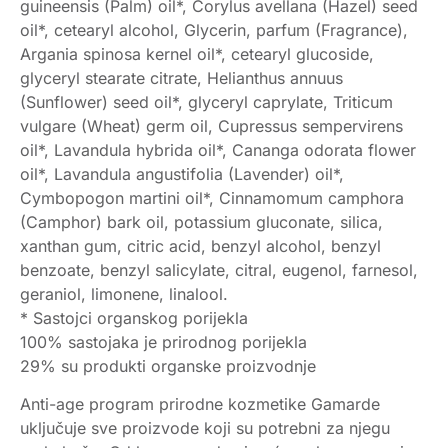
guineensis (Palm) oil*, Corylus avellana (Hazel) seed
oil*, cetearyl alcohol, Glycerin, parfum (Fragrance),
Argania spinosa kernel oil*, cetearyl glucoside,
glyceryl stearate citrate, Helianthus annuus
(Sunflower) seed oil*, glyceryl caprylate, Triticum
vulgare (Wheat) germ oil, Cupressus sempervirens
oil*, Lavandula hybrida oil*, Cananga odorata flower
oil*, Lavandula angustifolia (Lavender) oil*,
Cymbopogon martini oil*, Cinnamomum camphora
(Camphor) bark oil, potassium gluconate, silica,
xanthan gum, citric acid, benzyl alcohol, benzyl
benzoate, benzyl salicylate, citral, eugenol, farnesol,
geraniol, limonene, linalool.
* Sastojci organskog porijekla
100% sastojaka je prirodnog porijekla
29% su produkti organske proizvodnje
Anti-age program prirodne kozmetike Gamarde
uključuje sve proizvode koji su potrebni za njegu