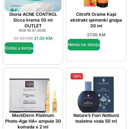
Gloria ACNE CONTROL
Citrofit Oralne Kapi
Sicca krema 50 ml
ekstrakt sjemenki grejpa
OUTLET
30 ml
ROK 18.07.2026.
27.05
KM
35.00
KM
21.00
KM
Nema na stanju
Dodaj u korpu
-20%
MartiDerm Platinum
Nature’s Fiori Notturni
Photo-Age HA+ ampule 30
toaletna voda 50 ml
komada x 2 ml