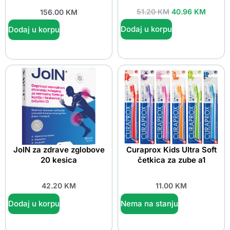
51.20
KM
40.96
KM
156.00
KM
Dodaj u korpu
Dodaj u korpu
JoIN za zdrave zglobove
Curaprox Kids Ultra Soft
20 kesica
četkica za zube a1
42.20
KM
11.00
KM
Dodaj u korpu
Nema na stanju