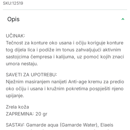
SKU:12519
Opis
UČINAK:
Tečnost za konture oko usana i očiju koriguje konture
tog dijela lica i podiže im tonus zahvaljujući aktivnim
sastojcima čempresa i kalijuma, uz pomoć kojih znaci
umora nestaju.
SAVETI ZA UPOTREBU:
Nježnim masiranjem nanijeti Anti-age kremu za predio
oko očiju i usana i kružnim pokretima pospješiti njeno
upijanje.
Zrela koža
ZAPREMINA: 20 gr
SASTAV: Gamarde aqua (Gamarde Water), Elaeis