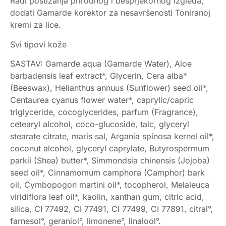
Radi postizanja prirodnog i besprjekornog izgleda,
dodati Gamarde korektor za nesavršenosti Toniranoj
kremi za lice.
Svi tipovi kože
SASTAV: Gamarde aqua (Gamarde Water), Aloe
barbadensis leaf extract*, Glycerin, Cera alba*
(Beeswax), Helianthus annuus (Sunflower) seed oil*,
Centaurea cyanus flower water*, caprylic/capric
triglyceride, cocoglycerides, parfum (Fragrance),
cetearyl alcohol, coco-glucoside, talc, glyceryl
stearate citrate, maris sal, Argania spinosa kernel oil*,
coconut alcohol, glyceryl caprylate, Butyrospermum
parkii (Shea) butter*, Simmondsia chinensis (Jojoba)
seed oil*, Cinnamomum camphora (Camphor) bark
oil, Cymbopogon martini oil*, tocopherol, Melaleuca
viridiflora leaf oil*, kaolin, xanthan gum, citric acid,
silica, CI 77492, CI 77491, CI 77499, CI 77891, citral°,
farnesol°, geraniol°, limonene°, linalool°.