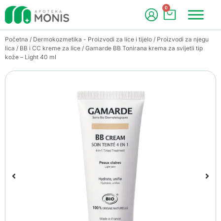
0
Početna
/
Dermokozmetika - Proizvodi za lice i tijelo
/
Proizvodi za njegu
lica
/
BB i CC kreme za lice
/ Gamarde BB Tonirana krema za svijetli tip
kože – Light 40 ml