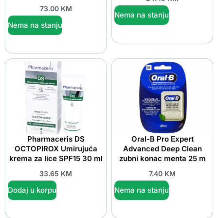
73.00
KM
Nema na stanju
Nema na stanju
Pharmaceris DS
Oral-B Pro Expert
OCTOPIROX Umirujuća
Advanced Deep Clean
krema za lice SPF15 30 ml
zubni konac menta 25 m
33.65
KM
7.40
KM
Dodaj u korpu
Nema na stanju