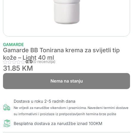
GAMARDE
Gamarde BB Tonirana krema za svijetli tip
kože – Light 40 ml
0.0
(0 recenzija)
31.85
KM
Nema na stanju
Dostava u roku 2-5 radnih dana
Ne vrijedi za narudžbe vikendom i praznicima. Navedeni termini dostave
su informativni i proizlaze iz pretpostavljenih termina brze pošte
Besplatna dostava za narudžbe iznad 100KM