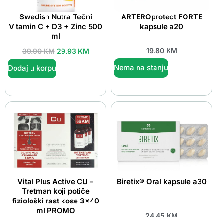
Swedish Nutra Tečni
ARTEROprotect FORTE
Vitamin C + D3 + Zinc 500
kapsule a20
ml
19.80
KM
39.90
KM
29.93
KM
Nema na stanju
Dodaj u korpu
Vital Plus Active CU –
Biretix® Oral kapsule a30
Tretman koji potiče
fiziološki rast kose 3×40
ml PROMO
24.45
KM