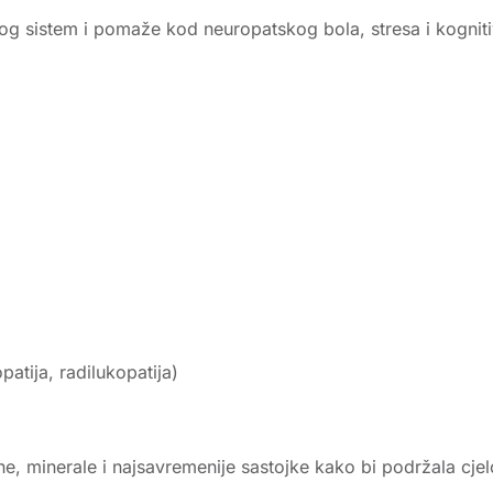
vnog sistem i pomaže kod neuropatskog bola, stresa i kogni
atija, radilukopatija)
e, minerale i najsavremenije sastojke kako bi podržala cje