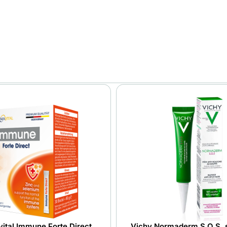
ital Immune Forte Direct
Vichy Normaderm S.O.S.