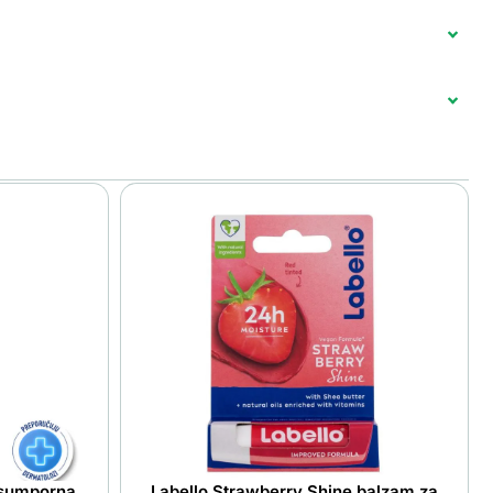
 sumporna
Labello Strawberry Shine balzam za