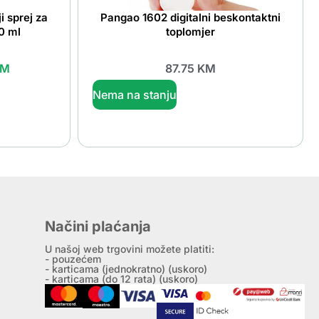
i sprej za
Pangao 1602 digitalni beskontaktni
0 ml
toplomjer
KM
87.75
KM
Nema na stanju
Načini plaćanja
U našoj web trgovini možete platiti:
- pouzećem
- karticama (jednokratno) (uskoro)
- karticama (do 12 rata) (uskoro)