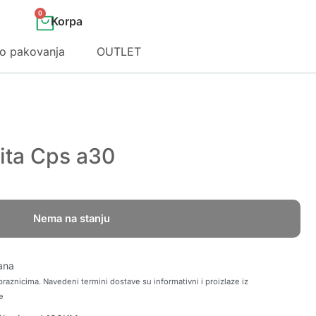
0
o pakovanja
OUTLET
ita Cps a30
Nema na stanju
ana
raznicima. Navedeni termini dostave su informativni i proizlaze iz
e