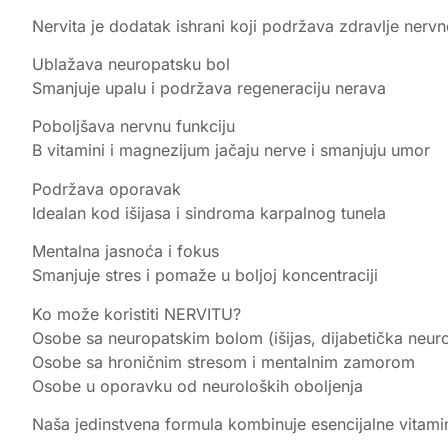
Nervita je dodatak ishrani koji podržava zdravlje ner
Ublažava neuropatsku bol
Smanjuje upalu i podržava regeneraciju nerava
Poboljšava nervnu funkciju
B vitamini i magnezijum jačaju nerve i smanjuju umor
Podržava oporavak
Idealan kod išijasa i sindroma karpalnog tunela
Mentalna jasnoća i fokus
Smanjuje stres i pomaže u boljoj koncentraciji
Ko može koristiti NERVITU?
Osobe sa neuropatskim bolom (išijas, dijabetička neurop
Osobe sa hroničnim stresom i mentalnim zamorom
Osobe u oporavku od neuroloških oboljenja
Naša jedinstvena formula kombinuje esencijalne vitamin