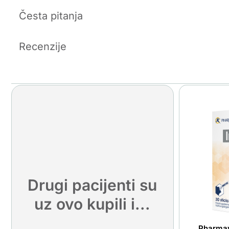
Česta pitanja
Recenzije
Drugi pacijenti su
uz ovo kupili i...
Pharmav