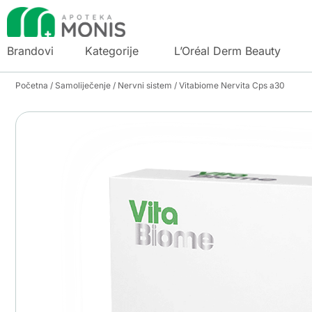
Brandovi
Kategorije
L’Oréal Derm Beauty
Početna
/
Samoliječenje
/
Nervni sistem
/ Vitabiome Nervita Cps a30