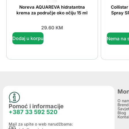
Noreva AQUAREVA hidratantna
Collista
krema za područje oko očiju 15 ml
Spray SP
29.60
KM
Dodaj u korpu
Nema na s
Mon
O na
Brend
Pomoć i informacije
Savje
+387 33 592 520
Blog
Konta
Mail za upite o web narudžbama: