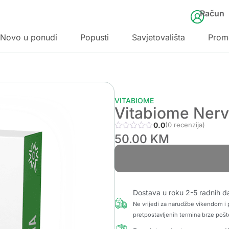
Račun
Novo u ponudi
Popusti
Savjetovališta
Prom
VITABIOME
Vitabiome Nerv
0.0
(0 recenzija)
50.00
KM
Dostava u roku 2-5 radnih d
Ne vrijedi za narudžbe vikendom i p
pretpostavljenih termina brze pošt