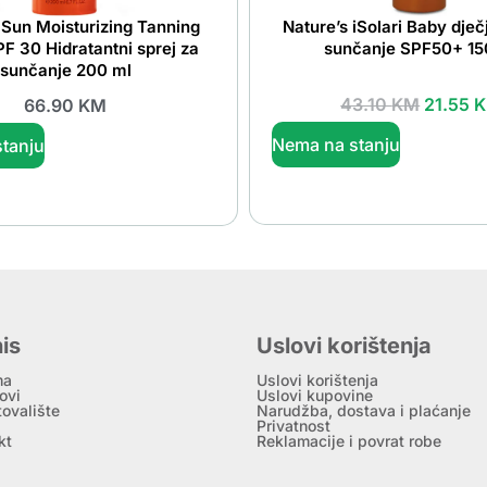
r Sun Moisturizing Tanning
Nature’s iSolari Baby dječj
F 30 Hidratantni sprej za
sunčanje SPF50+ 15
sunčanje 200 ml
43.10
KM
21.55
66.90
KM
Nema na stanju
tanju
is
Uslovi korištenja
ma
Uslovi korištenja
ovi
Uslovi kupovine
tovalište
Narudžba, dostava i plaćanje
Privatnost
kt
Reklamacije i povrat robe