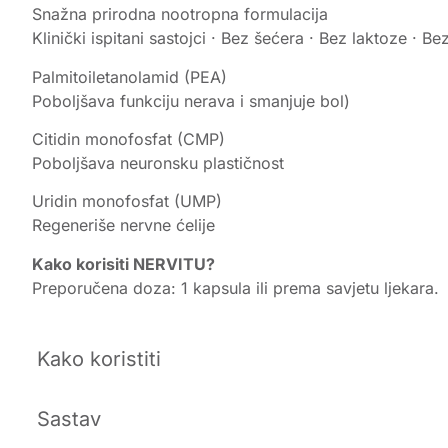
Snažna prirodna nootropna formulacija
Klinički ispitani sastojci · Bez šećera · Bez laktoze · Be
Palmitoiletanolamid (PEA)
Poboljšava funkciju nerava i smanjuje bol)
Citidin monofosfat (CMP)
Poboljšava neuronsku plastičnost
Uridin monofosfat (UMP)
Regeneriše nervne ćelije
Kako korisiti NERVITU?
Preporučena doza: 1 kapsula ili prema savjetu ljekara.
Kako koristiti
Sastav