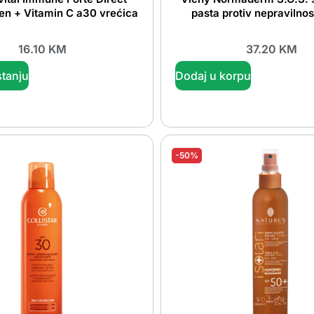
en + Vitamin C a30 vrećica
pasta protiv nepravilnos
16.10
KM
37.20
KM
tanju
Dodaj u korpu
-50%