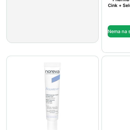
Cink + Sel
Nema na s