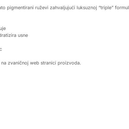
to pigmentirani ruževi zahvaljujući luksuznoj “triple” formu
uje
dratizira usne
c
e na zvaničnoj web stranici proizvoda.