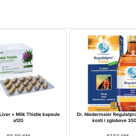
iver + Milk Thistle kapsule
Dr. Niedermaier Regulatpro
a120
kosti i zglobove 35
60.90
KM
87.50
KM