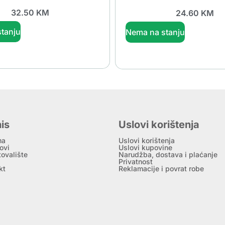
32.50
KM
24.60
KM
tanju
Nema na stanju
is
Uslovi korištenja
ma
Uslovi korištenja
ovi
Uslovi kupovine
tovalište
Narudžba, dostava i plaćanje
Privatnost
kt
Reklamacije i povrat robe