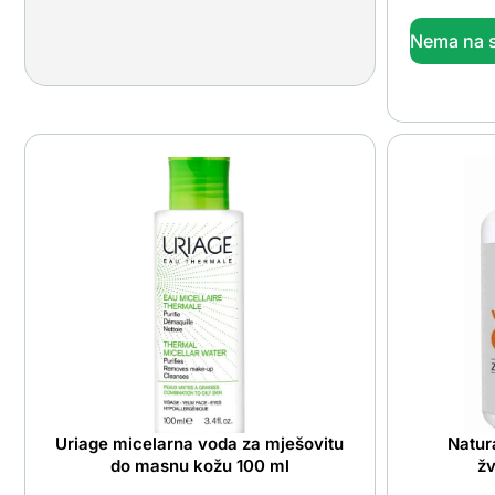
Nema na s
Uriage micelarna voda za mješovitu
Natur
do masnu kožu 100 ml
žv