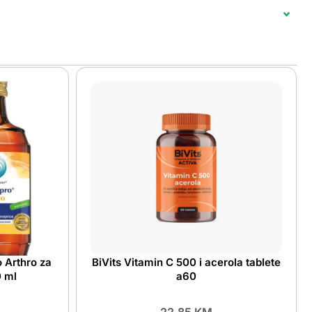
 Arthro za
BiVits Vitamin C 500 i acerola tablete
0 ml
a60
22.85
KM