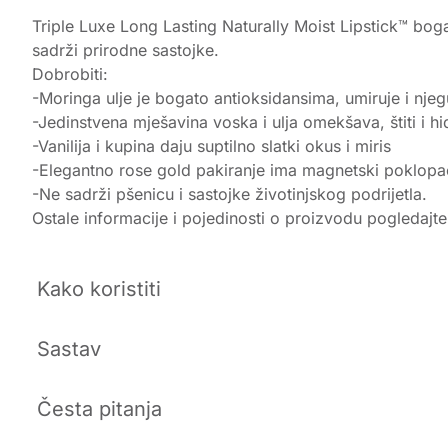
Triple Luxe Long Lasting Naturally Moist Lipstick™ boga
sadrži prirodne sastojke.
Dobrobiti:
-Moringa ulje je bogato antioksidansima, umiruje i njeg
-Jedinstvena mješavina voska i ulja omekšava, štiti i hi
-Vanilija i kupina daju suptilno slatki okus i miris
-Elegantno rose gold pakiranje ima magnetski poklopa
-Ne sadrži pšenicu i sastojke životinjskog podrijetla.
Ostale informacije i pojedinosti o proizvodu pogledajt
Kako koristiti
Sastav
Česta pitanja