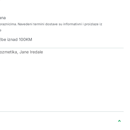
ana
raznicima. Navedeni termini dostave su informativni i proizlaze iz
e
džbe iznad 100KM
kozmetika
,
Jane Iredale