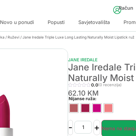
Račun
Novo u ponudi
Popusti
Savjetovališta
Prom
ika
/
Ruževi
/ Jane Iredale Triple Luxe Long Lasting Naturally Moist Lipstick ruž
JANE IREDALE
Jane Iredale Tr
Naturally Moist 
0.0
(0 recenzija)
62.10
KM
Nijanse ruža:
-
+
Nema na stanj