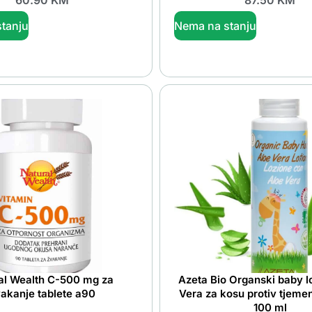
tanju
Nema na stanju
al Wealth C-500 mg za
Azeta Bio Organski baby l
akanje tablete a90
Vera za kosu protiv tjeme
100 ml