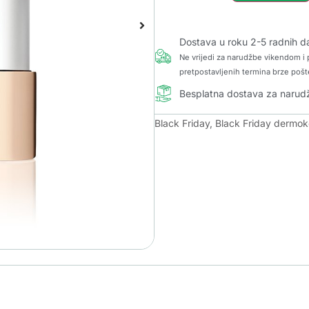
Dostava u roku 2-5 radnih d
Ne vrijedi za narudžbe vikendom i p
pretpostavljenih termina brze pošt
Besplatna dostava za naru
Black Friday
,
Black Friday dermo