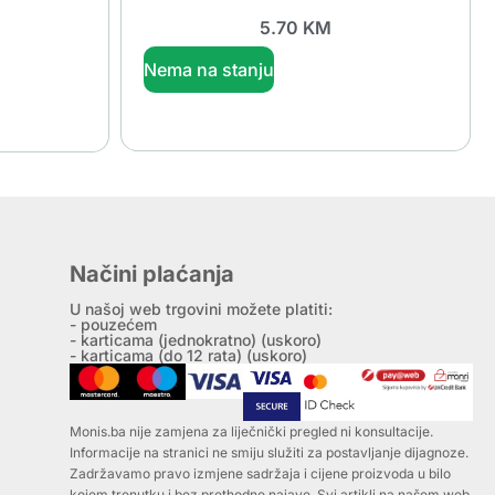
5.70
KM
Nema na stanju
Načini plaćanja
U našoj web trgovini možete platiti:
- pouzećem
- karticama (jednokratno) (uskoro)
- karticama (do 12 rata) (uskoro)
Monis.ba nije zamjena za liječnički pregled ni konsultacije.
Informacije na stranici ne smiju služiti za postavljanje dijagnoze.
Zadržavamo pravo izmjene sadržaja i cijene proizvoda u bilo
kojem trenutku i bez prethodne najave. Svi artikli na našem web