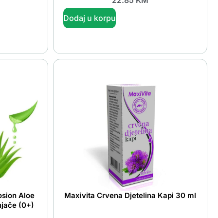
Dodaj u korpu
osion Aloe
Maxivita Crvena Djetelina Kapi 30 ml
njače (0+)