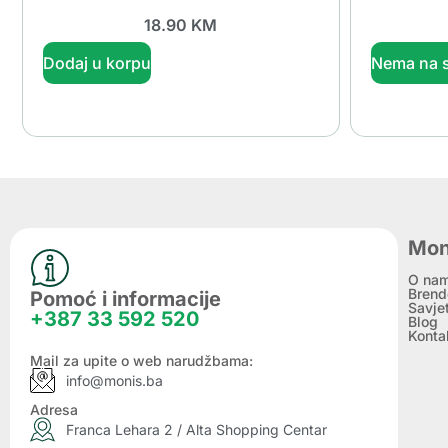
18.90
KM
Dodaj u korpu
Nema na s
Mon
O na
Brend
Pomoć i informacije
Savje
+387 33 592 520
Blog
Konta
Mail za upite o web narudžbama:
info@monis.ba
Adresa
Franca Lehara 2 / Alta Shopping Centar