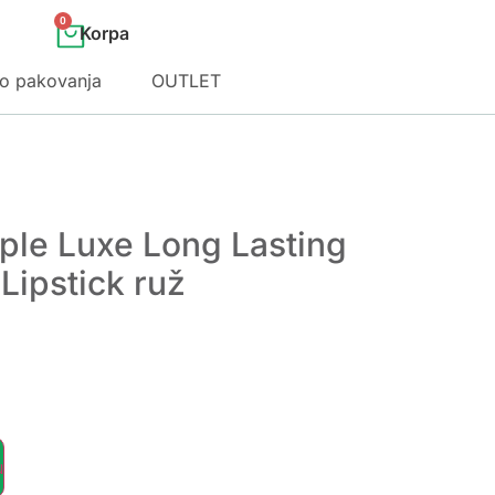
0
o pakovanja
OUTLET
iple Luxe Long Lasting
Lipstick ruž
u