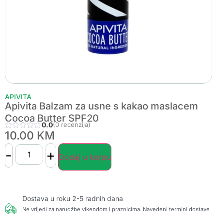
APIVITA
Apivita Balzam za usne s kakao maslacem
Cocoa Butter SPF20
0.0
(0 recenzija)
10.00
KM
-
+
Dodaj u korpu
Dostava u roku 2-5 radnih dana
Ne vrijedi za narudžbe vikendom i praznicima. Navedeni termini dostave