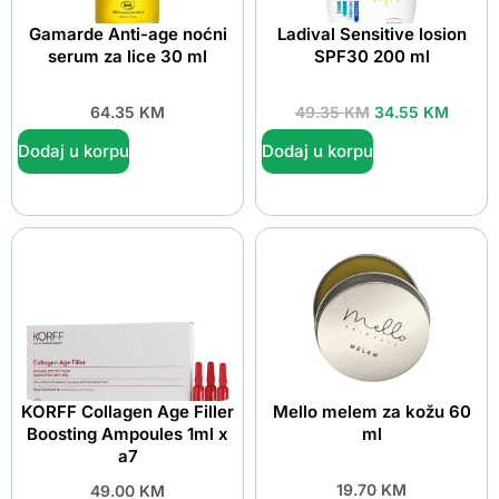
Gamarde Anti-age noćni
Ladival Sensitive losion
serum za lice 30 ml
SPF30 200 ml
64.35
KM
49.35
KM
34.55
KM
Dodaj u korpu
Dodaj u korpu
KORFF Collagen Age Filler
Mello melem za kožu 60
Boosting Ampoules 1ml x
ml
a7
19.70
KM
49.00
KM