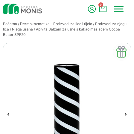
0
Početna
/
Dermokozmetika - Proizvodi za lice i tijelo
/
Proizvodi za njegu
lica
/
Njega usana
/ Apivita Balzam za usne s kakao maslacem Cocoa
Butter SPF20