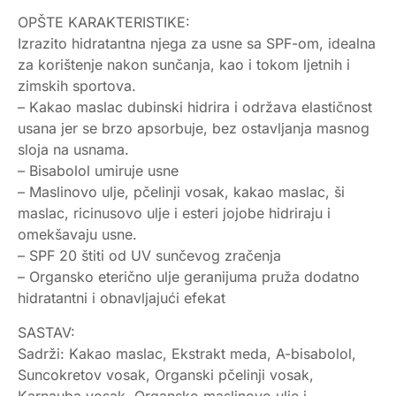
OPŠTE KARAKTERISTIKE:
Izrazito hidratantna njega za usne sa SPF-om, idealna
za korištenje nakon sunčanja, kao i tokom ljetnih i
zimskih sportova.
– Kakao maslac dubinski hidrira i održava elastičnost
usana jer se brzo apsorbuje, bez ostavljanja masnog
sloja na usnama.
– Bisabolol umiruje usne
– Maslinovo ulje, pčelinji vosak, kakao maslac, ši
maslac, ricinusovo ulje i esteri jojobe hidriraju i
omekšavaju usne.
– SPF 20 štiti od UV sunčevog zračenja
– Organsko eterično ulje geranijuma pruža dodatno
hidratantni i obnavljajući efekat
SASTAV:
Sadrži: Kakao maslac, Ekstrakt meda, A-bisabolol,
Suncokretov vosak, Organski pčelinji vosak,
Karnauba vosak, Organsko maslinovo ulje i