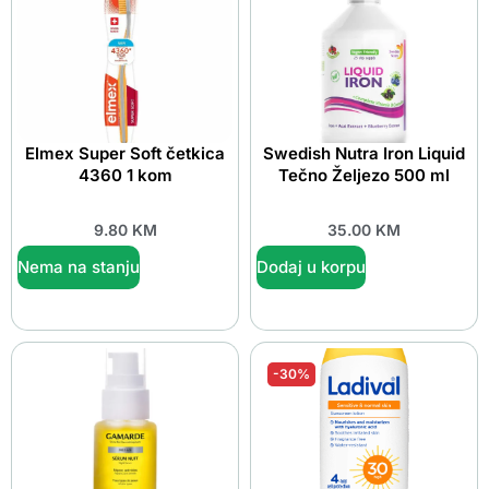
Elmex Super Soft četkica
Swedish Nutra Iron Liquid
4360 1 kom
Tečno Željezo 500 ml
9.80
KM
35.00
KM
Nema na stanju
Dodaj u korpu
-30%