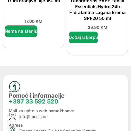
Trudi hranjivo ulje 150 ml
Laboratorios BABÉ Facial
Essentials Hydro 24h
Hidratantna Lagana krema
SPF20 50 ml
17.00
KM
39.90
KM
Nema na stanju
Dodaj u korpu
Pomoć i informacije
+387 33 592 520
Mail za upite o web narudžbama:
info@monis.ba
Adresa
Franca Lehara 2 / Alta Shopping Centar