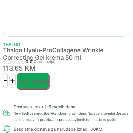
THALGO
Thalgo Hyalu-ProCollagène Wrinkle
Correcting Gel krema 50 ml
0.0
(0 recenzija)
113.65
KM
-
+
Dodaj u korpu
Dostava u roku 2-5 radnih dana
Ne vrijedi za narudžbe vikendom i praznicima. Navedeni termini dostave
su informativni i proizlaze iz pretpostavljenih termina brze pošte
Besplatna dostava za narudžbe iznad 100KM