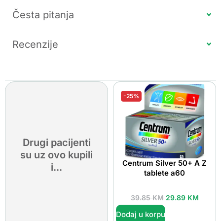
Česta pitanja
Recenzije
-25%
Drugi pacijenti
su uz ovo kupili
Centrum Silver 50+ A Z
i...
tablete a60
39.85
KM
29.89
KM
Dodaj u korpu