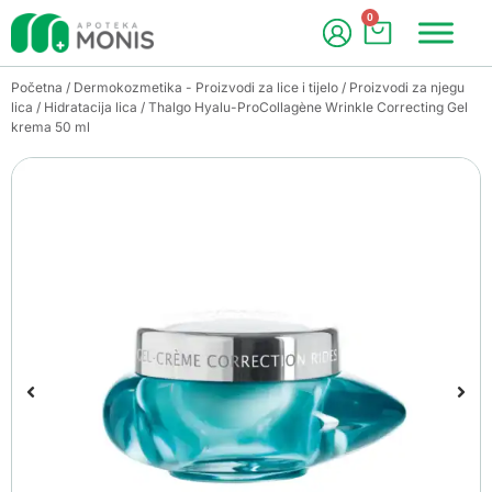
0
Početna
/
Dermokozmetika - Proizvodi za lice i tijelo
/
Proizvodi za njegu
lica
/
Hidratacija lica
/ Thalgo Hyalu-ProCollagène Wrinkle Correcting Gel
krema 50 ml