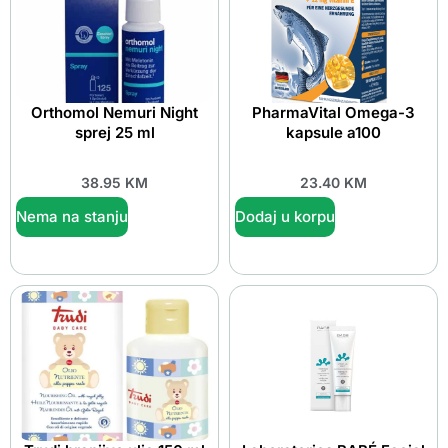
Orthomol Nemuri Night
PharmaVital Omega-3
sprej 25 ml
kapsule a100
38.95
KM
23.40
KM
Nema na stanju
Dodaj u korpu