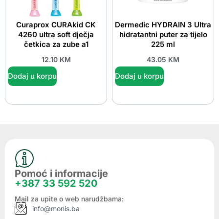
Curaprox CURAkid CK
Dermedic HYDRAIN 3 Ultra
4260 ultra soft dječja
hidratantni puter za tijelo
četkica za zube a1
225 ml
12.10
KM
43.05
KM
Dodaj u korpu
Dodaj u korpu
Pomoć i informacije
+387 33 592 520
Mail za upite o web narudžbama:
info@monis.ba