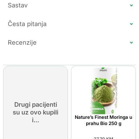
Sastav
Česta pitanja
Recenzije
Drugi pacijenti
su uz ovo kupili
Nature’s Finest Moringa u
i...
prahu Bio 250 g
27.70
KM