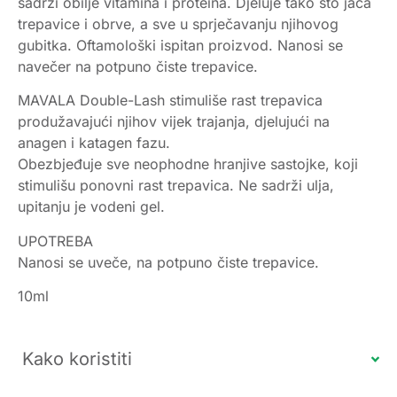
sadrži obilje vitamina i proteina. Djeluje tako što jača
trepavice i obrve, a sve u sprječavanju njihovog
gubitka. Oftamološki ispitan proizvod. Nanosi se
navečer na potpuno čiste trepavice.
MAVALA Double-Lash stimuliše rast trepavica
produžavajući njihov vijek trajanja, djelujući na
anagen i katagen fazu.
Obezbjeđuje sve neophodne hranjive sastojke, koji
stimulišu ponovni rast trepavica. Ne sadrži ulja,
upitanju je vodeni gel.
UPOTREBA
Nanosi se uveče, na potpuno čiste trepavice.
10ml
Kako koristiti