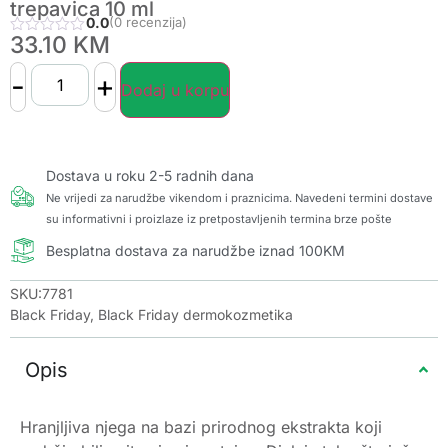
trepavica 10 ml
0.0
(0 recenzija)
33.10
KM
-
+
Dodaj u korpu
Dostava u roku 2-5 radnih dana
Ne vrijedi za narudžbe vikendom i praznicima. Navedeni termini dostave
su informativni i proizlaze iz pretpostavljenih termina brze pošte
Besplatna dostava za narudžbe iznad 100KM
SKU:7781
Black Friday
,
Black Friday dermokozmetika
Opis
Hranjljiva njega na bazi prirodnog ekstrakta koji