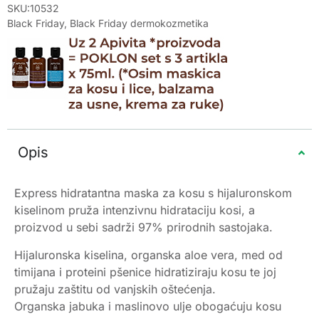
SKU:10532
Black Friday
,
Black Friday dermokozmetika
Opis
Express hidratantna maska za kosu s hijaluronskom
kiselinom pruža intenzivnu hidrataciju kosi, a
proizvod u sebi sadrži 97% prirodnih sastojaka.
Hijaluronska kiselina, organska aloe vera, med od
timijana i proteini pšenice hidratiziraju kosu te joj
pružaju zaštitu od vanjskih oštećenja.
Organska jabuka i maslinovo ulje obogaćuju kosu