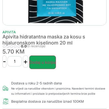
APIVITA
Apivita hidratantna maska za kosu s
hijaluronskom kiselinom 20 ml
0.0
(0 recenzija)
5.70
KM
-
+
Dodaj u korpu
Dostava u roku 2-5 radnih dana
Ne vrijedi za narudžbe vikendom i praznicima. Navedeni termini dostave
su informativni i proizlaze iz pretpostavljenih termina brze pošte
Besplatna dostava za narudžbe iznad 100KM