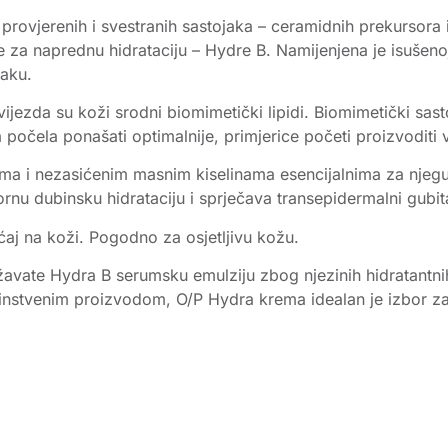
vjerenih i svestranih sastojaka – ceramidnih prekursora i c
 za naprednu hidrataciju – Hydre B. Namijenjena je isušenoj, 
aku.
jezda su koži srodni biomimetički lipidi. Biomimetički sas
počela ponašati optimalnije, primjerice početi proizvoditi vl
ima i nezasićenim masnim kiselinama esencijalnima za njegu
rnu dubinsku hidrataciju i sprječava transepidermalni gubit
ćaj na koži. Pogodno za osjetljivu kožu.
avate Hydra B serumsku emulziju zbog njezinih hidratantnih s
edinstvenim proizvodom, O/P Hydra krema idealan je izbor za