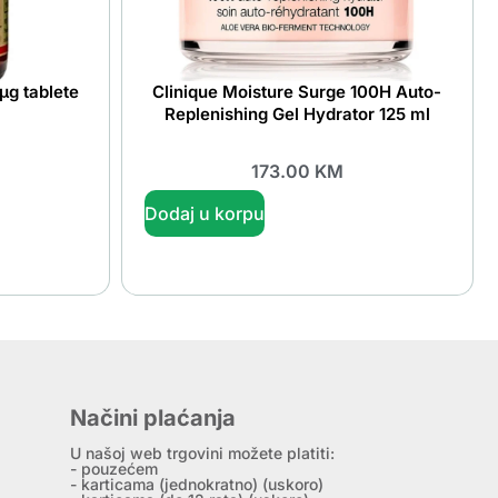
µg tablete
Clinique Moisture Surge 100H Auto-
Replenishing Gel Hydrator 125 ml
173.00
KM
Dodaj u korpu
Načini plaćanja
U našoj web trgovini možete platiti:
- pouzećem
- karticama (jednokratno) (uskoro)