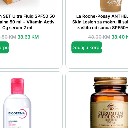
 SET Ultra Fluid SPF50 50
La Roche-Posay ANTHEL
alna 50 ml + Vitamin Activ
Skin Losion za mokru ili s
Cg serum 2 ml
zaštitu od sunca SPF50
1.50
KM
38.63
KM
48.00
KM
38.40
orpu
Dodaj u korpu