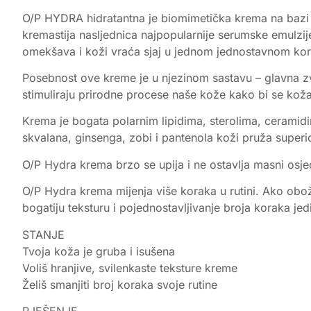
O/P HYDRA hidratantna je biomimetička krema na bazi pro
kremastija nasljednica najpopularnije serumske emulzije
omekšava i koži vraća sjaj u jednom jednostavnom kor
Posebnost ove kreme je u njezinom sastavu – glavna zvi
stimuliraju prirodne procese naše kože kako bi se koža 
Krema je bogata polarnim lipidima, sterolima, ceramid
skvalana, ginsenga, zobi i pantenola koži pruža superio
O/P Hydra krema brzo se upija i ne ostavlja masni osje
O/P Hydra krema mijenja više koraka u rutini. Ako obož
bogatiju teksturu i pojednostavljivanje broja koraka j
STANJE
Tvoja koža je gruba i isušena
Voliš hranjive, svilenkaste teksture kreme
Želiš smanjiti broj koraka svoje rutine
RJEŠENJE