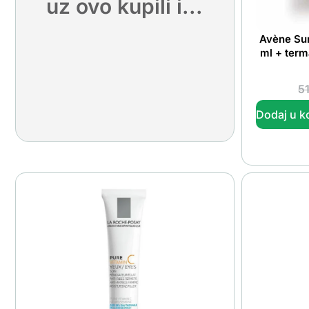
uz ovo kupili i...
Avène Sun
ml + term
5
Dodaj u k