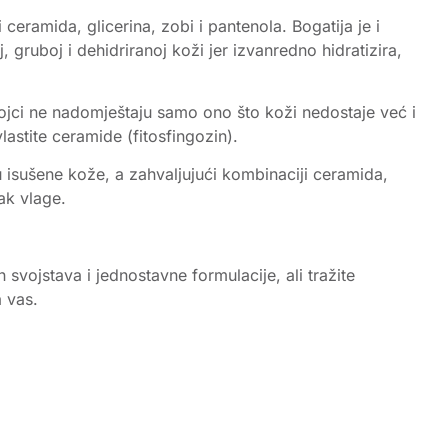
eramida, glicerina, zobi i pantenola. Bogatija je i
gruboj i dehidriranoj koži jer izvanredno hidratizira,
tojci ne nadomještaju samo ono što koži nedostaje već i
astite ceramide (fitosfingozin).
 isušene kože, a zahvaljujući kombinaciji ceramida,
ak vlage.
vojstava i jednostavne formulacije, ali tražite
 vas.