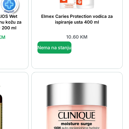
IOS Wet
Elmex Caries Protection vodica za
uhu kožu za
ispiranje usta 400 ml
+ 200 ml
10.60
KM
KM
Nema na stanju