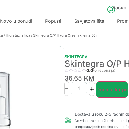
Račun
Novo u ponudi
Popusti
Savjetovališta
Prom
ca
/
Hidratacija lica
/ Skintegra O/P Hydra Cream krema 50 ml
SKINTEGRA
Skintegra O/P 
0.0
(0 recenzija)
36.65
KM
-
+
Dodaj u korpu
Dostava u roku 2-5 radnih d
Ne vrijedi za narudžbe vikendom i p
pretpostavljenih termina brze pošt