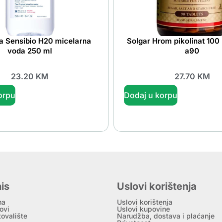
a Sensibio H20 micelarna
Solgar Hrom pikolinat 100 
voda 250 ml
a90
23.20
KM
27.70
KM
orpu
Dodaj u korpu
is
Uslovi korištenja
ma
Uslovi korištenja
ovi
Uslovi kupovine
tovalište
Narudžba, dostava i plaćanje