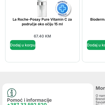
La Roche-Posay Pure Vitamin C za
Bioderm
područje oko očiju 15 ml
67.40
KM
Dodaj u korpu
Dodaj u k
Mon
O na
Brend
Pomoć i informacije
Savje
+387 33 592 520