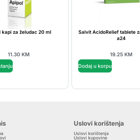
l kapi za želudac 20 ml
Salvit AcidoRelief tablete 
a24
11.30
KM
19.25
KM
tanju
Dodaj u korpu
is
Uslovi korištenja
ma
Uslovi korištenja
ovi
Uslovi kupovine