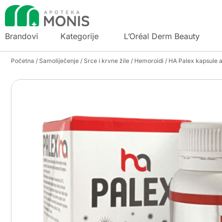
Brandovi
Kategorije
L’Oréal Derm Beauty
Početna
/
Samoliječenje
/
Srce i krvne žile
/
Hemoroidi
/ HA Palex kapsule 