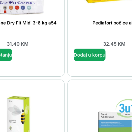
ene Dry Fit Midi 3-6 kg a54
Pediafort bočice a
31.40
KM
32.45
KM
tanju
Dodaj u korpu