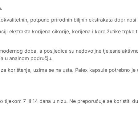
a.
kvalitetnih, potpuno prirodnih biljnih ekstrakata doprinosi
i ekstrakta korijena cikorije, korijena i kore žutike trpke t
dernog doba, a posljedica su nedovoljne tjelesne aktivno
da u analnom području.
n za korištenje, uzima se na usta. Palex kapsule potrebno je 
 tijekom 7 ili 14 dana u nizu. Ne preporučuje se koristiti d