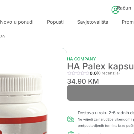
Račun
Novo u ponudi
Popusti
Savjetovališta
Prom
a30
HA COMPANY
HA Palex kapsu
0.0
(0 recenzija)
34.90
KM
Dostava u roku 2-5 radnih d
Ne vrijedi za narudžbe vikendom i p
pretpostavljenih termina brze pošt