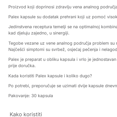
Proizvod koji doprinosi zdravlju vena analnog područj
Palex kapsule su dodatak prehrani koji uz pomoć visoko
Jedinstvena receptura temelji se na optimalnoj kombinacij
kad djeluju zajedno, u sinergiji.
Tegobe vezane uz vene analnog područja problem su mo
Najčešći simptomi su svrbež, osjećaj pečenja i nelago
Palex je preparat u obliku kapsula i vrlo je jednostava
prije doručka.
Kada koristiti Palex kapsule i koliko dugo?
Po potrebi, preporučuje se uzimati dvije kapsule dnevno
Pakovanje: 30 kapsula
Kako koristiti