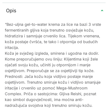
Opis
“Bez-uljna gel-to-water krema za lice na bazi 3 vrste
fermentiranih gljiva koja trenutno osvježuje kožu,
hidratizira i samnjuje crvenilo lica. Tijekom vremena,
koža postaje čvršća, te tako i otpornija od budućih
iritacija.
Koža je svježeg izgleda, smirena i ugodna na dodir.
Kome preporučujemo ovu liniju: Klijentima koji žele
ojačati svoju kožu, učiniti ju otpornijom i manje
osjetljivom. Preporučuje se za osjetljiviji tip kože.
Prednosti: Jača kožu koja vidljivo postaje manje
osjetljivom. Trenutno smiruje kožu i vidljivo smanjuje
iritacije i crvenilo uz pomoć Mega-Mushroom
Complex. Priča o sastojcima: Gljiva Reishi, poznat
kao simbol dugovječnosti, ima moćna anti-
nadražujuća svojstva koji trenutno smiruju kožu.