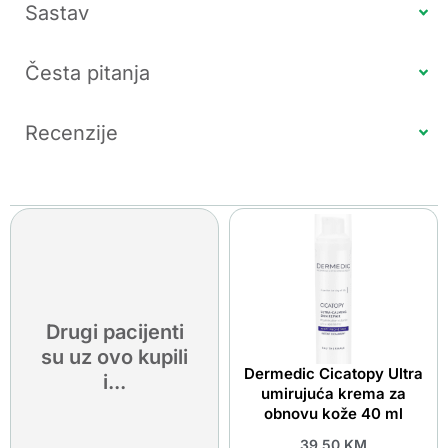
Sastav
Česta pitanja
Recenzije
Drugi pacijenti
su uz ovo kupili
Dermedic Cicatopy Ultra
i...
umirujuća krema za
obnovu kože 40 ml
39.50
KM