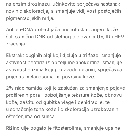
na enzim tirozinazu, učinkovito sprječava nastanak
novih diskoloracija, a smanjuje vidljivost postojećih
pigmentacijskih mrlja.
Antileu-DNAprotect jača imunološku barijeru kože i
štiti staničnu DNK od štetnog djelovanja UV, IR i HEV
zračenja.
Ekstrakt duginih algi koji djeluje u tri faze: smanjuje
aktivnost peptida iz obitelji melanokortina, smanjuje
aktivnost enzima koji proizvodi melanin, sprječavca
prijenos melanosoma na površinu kože.
2% niacinamida koji je zaslužan za smanjenje pojave
proširenih pora i poboljšanje teksture kože, obnovu
kože, zaštitu od gubitka vlage i dehidracije, te
ujednačenje tona kože i diskoloracija uzrokovanih
oštećenjima od sunca.
Rižino ulje bogato je fitosterolima, smanjuje upalne