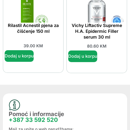
Rilastil Acnestil pjena za
Vichy Liftactiv Supreme
čišćenje 150 ml
H.A. Epidermic Filler
serum 30 ml
39.00
KM
80.60
KM
Dodaj u korpu
Dodaj u korpu
Pomoć i informacije
+387 33 592 520
Mail za upite o web narudžbama: