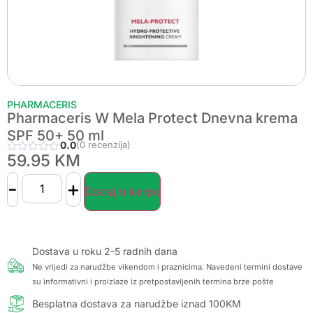
PHARMACERIS
Pharmaceris W Mela Protect Dnevna krema
SPF 50+ 50 ml
0.0
(0 recenzija)
59.95
KM
-
+
Dodaj u korpu
Dostava u roku 2-5 radnih dana
Ne vrijedi za narudžbe vikendom i praznicima. Navedeni termini dostave
su informativni i proizlaze iz pretpostavljenih termina brze pošte
Besplatna dostava za narudžbe iznad 100KM