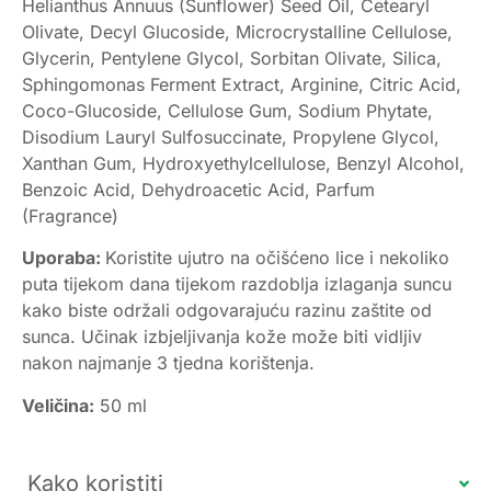
Helianthus Annuus (Sunflower) Seed Oil, Cetearyl
Olivate, Decyl Glucoside, Microcrystalline Cellulose,
Glycerin, Pentylene Glycol, Sorbitan Olivate, Silica,
Sphingomonas Ferment Extract, Arginine, Citric Acid,
Coco-Glucoside, Cellulose Gum, Sodium Phytate,
Disodium Lauryl Sulfosuccinate, Propylene Glycol,
Xanthan Gum, Hydroxyethylcellulose, Benzyl Alcohol,
Benzoic Acid, Dehydroacetic Acid, Parfum
(Fragrance)
Uporaba:
Koristite ujutro na očišćeno lice i nekoliko
puta tijekom dana tijekom razdoblja izlaganja suncu
kako biste održali odgovarajuću razinu zaštite od
sunca. Učinak izbjeljivanja kože može biti vidljiv
nakon najmanje 3 tjedna korištenja.
Veličina:
50 ml
Kako koristiti