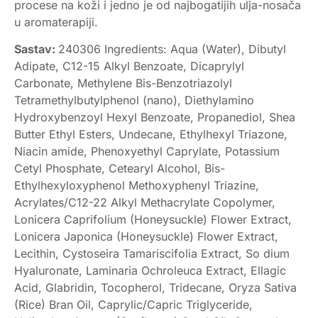
procese na koži i jedno je od najbogatijih ulja-nosača
u aromaterapiji.
Sastav:
240306 Ingredients: Aqua (Water), Dibutyl
Adipate, C12-15 Alkyl Benzoate, Dicaprylyl
Carbonate, Methylene Bis-Benzotriazolyl
Tetramethylbutylphenol (nano), Diethylamino
Hydroxybenzoyl Hexyl Benzoate, Propanediol, Shea
Butter Ethyl Esters, Undecane, Ethylhexyl Triazone,
Niacin amide, Phenoxyethyl Caprylate, Potassium
Cetyl Phosphate, Cetearyl Alcohol, Bis-
Ethylhexyloxyphenol Methoxyphenyl Triazine,
Acrylates/C12-22 Alkyl Methacrylate Copolymer,
Lonicera Caprifolium (Honeysuckle) Flower Extract,
Lonicera Japonica (Honeysuckle) Flower Extract,
Lecithin, Cystoseira Tamariscifolia Extract, So dium
Hyaluronate, Laminaria Ochroleuca Extract, Ellagic
Acid, Glabridin, Tocopherol, Tridecane, Oryza Sativa
(Rice) Bran Oil, Caprylic/Capric Triglyceride,