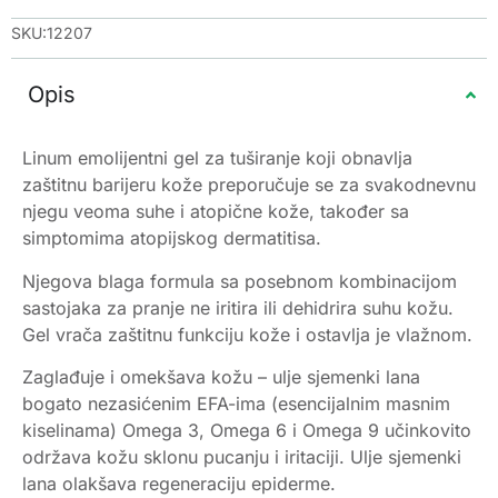
SKU:12207
Opis
Linum emolijentni gel za tuširanje koji obnavlja
zaštitnu barijeru kože preporučuje se za svakodnevnu
njegu veoma suhe i atopične kože, također sa
simptomima atopijskog dermatitisa.
Njegova blaga formula sa posebnom kombinacijom
sastojaka za pranje ne iritira ili dehidrira suhu kožu.
Gel vrača zaštitnu funkciju kože i ostavlja je vlažnom.
Zaglađuje i omekšava kožu – ulje sjemenki lana
bogato nezasićenim EFA-ima (esencijalnim masnim
kiselinama) Omega 3, Omega 6 i Omega 9 učinkovito
održava kožu sklonu pucanju i iritaciji. Ulje sjemenki
lana olakšava regeneraciju epiderme.