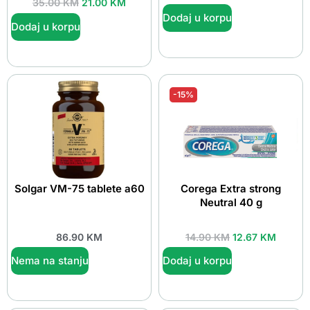
35.00
KM
21.00
KM
Dodaj u korpu
Dodaj u korpu
-15%
Solgar VM-75 tablete a60
Corega Extra strong
Neutral 40 g
86.90
KM
14.90
KM
12.67
KM
Nema na stanju
Dodaj u korpu