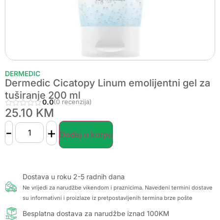
DERMEDIC
Dermedic Cicatopy Linum emolijentni gel za
tuširanje 200 ml
0.0
(0 recenzija)
25.10
KM
-
+
Dodaj u korpu
Dostava u roku 2-5 radnih dana
Ne vrijedi za narudžbe vikendom i praznicima. Navedeni termini dostave
su informativni i proizlaze iz pretpostavljenih termina brze pošte
Besplatna dostava za narudžbe iznad 100KM