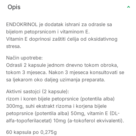
Opis
ENDOKRINOL je dodatak ishrani za odrasle sa
bijelom petoprsnicom i vitaminom E.
Vitamin E doprinosi zaštiti ćelija od oksidativnog
stresa.
Način upotrebe:
Odrasli 2 kapsule jednom dnevno tokom obroka,
tokom 3 mjeseca. Nakon 3 mjeseca konsultovati se
sa ljekarom oko daljeg uzimanja preparata.
Aktivni sastojci (2 kapsule):
rizom i koren bijele petoprsnice (potentila alba)
300mg, suhi ekstrakt rizoma i korjena bijele
petoprsnice (potentila alba) 50mg, vitamin E (DL-
alfa-topoferilacetat) 10mg (a-tokoferol ekvivalenti).
60 kapsula po 0,275g