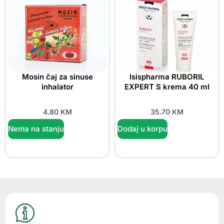
Mosin čaj za sinuse
Isispharma RUBORIL
inhalator
EXPERT S krema 40 ml
4.80
KM
35.70
KM
Nema na stanju
Dodaj u korpu