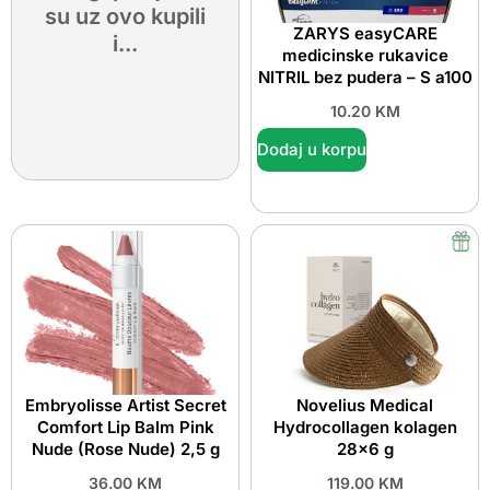
su uz ovo kupili
ZARYS easyCARE
i...
medicinske rukavice
NITRIL bez pudera – S a100
10.20
KM
Dodaj u korpu
Embryolisse Artist Secret
Novelius Medical
Comfort Lip Balm Pink
Hydrocollagen kolagen
Nude (Rose Nude) 2,5 g
28×6 g
36.00
KM
119.00
KM