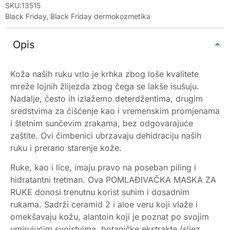
SKU:13515
Black Friday
,
Black Friday dermokozmetika
Opis
Koža naših ruku vrlo je krhka zbog loše kvalitete
mreže lojnih žlijezda zbog čega se lakše isušuju.
Nadalje, često ih izlažemo deterdžentima, drugim
sredstvima za čišćenje kao i vremenskim promjenama
i štetnim sunčevim zrakama, bez odgovarajuće
zaštite. Ovi čimbenici ubrzavaju dehidraciju naših
ruku i prerano starenje kože.
Ruke, kao i lice, imaju pravo na poseban piling i
hidratantni tretman. Ova POMLAĐIVAČKA MASKA ZA
RUKE donosi trenutnu korist suhim i dosadnim
rukama. Sadrži ceramid 2 i aloe veru koji vlaže i
omekšavaju kožu, alantoin koji je poznat po svojim
umirujućim svojstvima, botaničke ekstrakte (sljez,