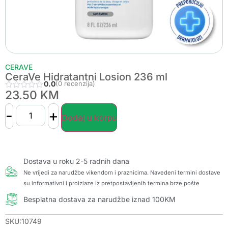
CERAVE
CeraVe Hidratantni Losion 236 ml
0.0
(0 recenzija)
23.50
KM
-
+
Dodaj u korpu
Dostava u roku 2-5 radnih dana
Ne vrijedi za narudžbe vikendom i praznicima. Navedeni termini dostave
su informativni i proizlaze iz pretpostavljenih termina brze pošte
Besplatna dostava za narudžbe iznad 100KM
SKU:10749