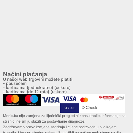
Načini plaćanja
U našoj web trgovini možete platiti:
- pouzećem
- karticama (jednokratno) (uskoro)
- karticama (do 12 rata) (uskoro)
Monis.ba nije zamjena za liječnički pregled ni konsultacije. Informacije na
stranici ne smiju služiti za postavljanje dijagnoze.
Zadržavamo pravo izmjene sadržaja i cijene proizvoda u bilo kojem
trenutku i bez prethodne najave. Svi artikli na našem web shopu su dio