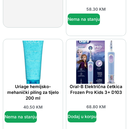
58.30
KM
Nema na stanju
Uriage hemijsko-
Oral-B Električna četkica
mehanički piling za tijelo
Frozen Pro Kids 3+ D103
200 ml
68.80
KM
40.50
KM
Dodaj u korpu
Nema na stanju