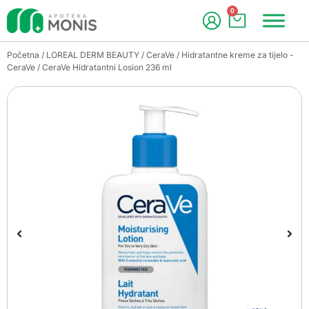
0
Početna
/
LOREAL DERM BEAUTY
/
CeraVe
/
Hidratantne kreme za tijelo -
CeraVe
/ CeraVe Hidratantni Losion 236 ml