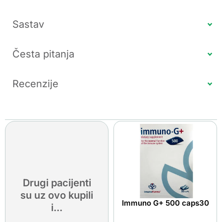
Sastav
Česta pitanja
Recenzije
Drugi pacijenti
su uz ovo kupili
Immuno G+ 500 caps30
i...