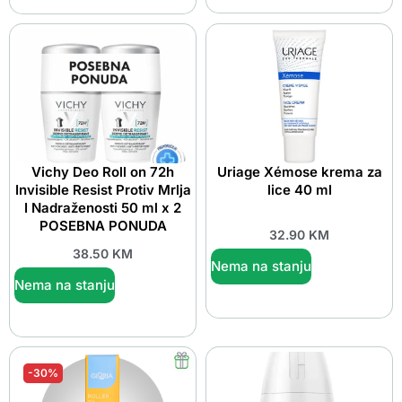
Vichy Deo Roll on 72h
Uriage Xémose krema za
Invisible Resist Protiv Mrlja
lice 40 ml
I Nadraženosti 50 ml x 2
POSEBNA PONUDA
32.90
KM
38.50
KM
Nema na stanju
Nema na stanju
-30%