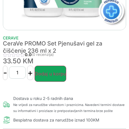
CERAVE
CeraVe PROMO Set Pjenušavi gel za
čišćenje 236 ml x 2
0.0
(0 recenzija)
33.50
KM
-
+
Dodaj u korpu
Dostava u roku 2-5 radnih dana
Ne vrijedi za narudžbe vikendom i praznicima. Navedeni termini dostave
su informativni i proizlaze iz pretpostavljenih termina brze pošte
Besplatna dostava za narudžbe iznad 100KM