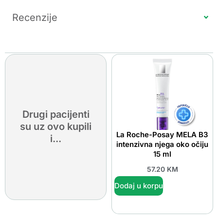
Recenzije
Drugi pacijenti
su uz ovo kupili
La Roche-Posay MELA B3
i...
intenzivna njega oko očiju
15 ml
57.20
KM
Dodaj u korpu