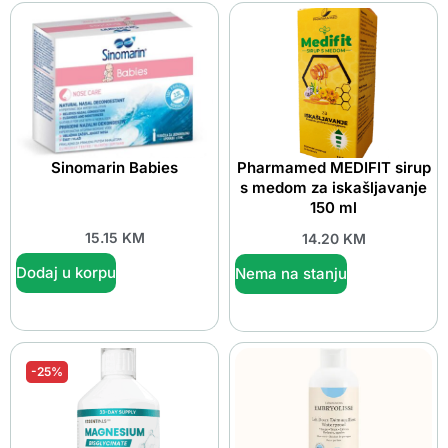
Sinomarin Babies
Pharmamed MEDIFIT sirup
s medom za iskašljavanje
150 ml
15.15
KM
14.20
KM
Dodaj u korpu
Nema na stanju
-25%