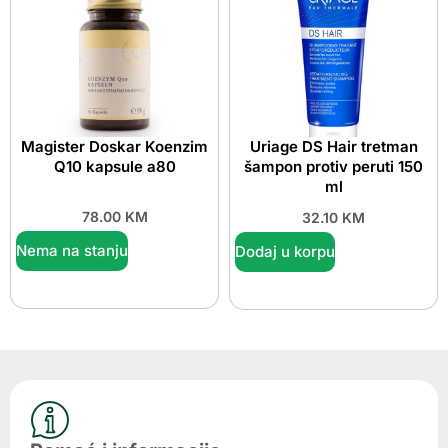
Magister Doskar Koenzim
Uriage DS Hair tretman
Q10 kapsule a80
šampon protiv peruti 150
ml
78.00
KM
32.10
KM
Nema na stanju
Dodaj u korpu