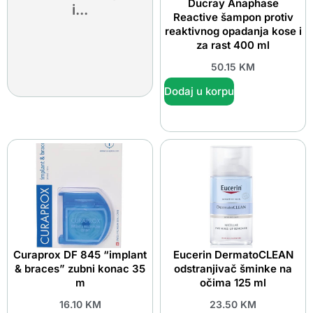
Ducray Anaphase
i...
Reactive šampon protiv
reaktivnog opadanja kose i
za rast 400 ml
50.15
KM
Dodaj u korpu
Curaprox DF 845 “implant
Eucerin DermatoCLEAN
& braces” zubni konac 35
odstranjivač šminke na
m
očima 125 ml
16.10
KM
23.50
KM