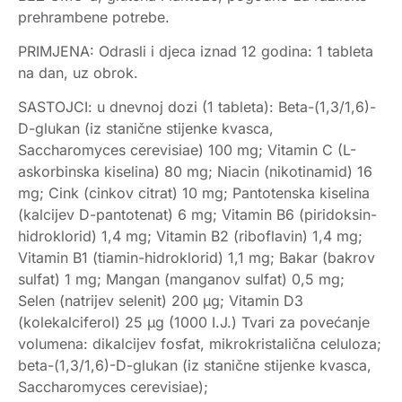
prehrambene potrebe.
PRIMJENA: Odrasli i djeca iznad 12 godina: 1 tableta
na dan, uz obrok.
SASTOJCI: u dnevnoj dozi (1 tableta): Beta-(1,3/1,6)-
D-glukan (iz stanične stijenke kvasca,
Saccharomyces cerevisiae) 100 mg; Vitamin C (L-
askorbinska kiselina) 80 mg; Niacin (nikotinamid) 16
mg; Cink (cinkov citrat) 10 mg; Pantotenska kiselina
(kalcijev D-pantotenat) 6 mg; Vitamin B6 (piridoksin-
hidroklorid) 1,4 mg; Vitamin B2 (riboflavin) 1,4 mg;
Vitamin B1 (tiamin-hidroklorid) 1,1 mg; Bakar (bakrov
sulfat) 1 mg; Mangan (manganov sulfat) 0,5 mg;
Selen (natrijev selenit) 200 μg; Vitamin D3
(kolekalciferol) 25 μg (1000 I.J.) Tvari za povećanje
volumena: dikalcijev fosfat, mikrokristalična celuloza;
beta-(1,3/1,6)-D-glukan (iz stanične stijenke kvasca,
Saccharomyces cerevisiae);