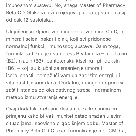
imunosnom sustavu. No, snaga Master of Pharmacy
Beta CD Glukana leži u njegovoj bogatoj kombinaciji
od čak 12 sastojaka.
Uključeni su ključni vitamini poput vitamina C i D, te
minerali selen, bakar i cink, koji svi pridonose
normalnoj funkciji imunosnog sustava. Osim toga,
formula sadrži cijeli kompleks B vitamina – riboflavin
(B2), niacin (B3), pantotensku kiselinu i piridoksin
(B6) – koji su ključni za smanjenje umora i
iscrpljenosti, pomažući vam da zadržite energiju i
vitalnost tijekom dana. Dodatno, mangan doprinosi
zaštiti stanica od oksidativnog stresa i normalnom
metabolizmu stvaranja energije.
Ovaj dodatak prehrani idealan je za kontinuiranu
primjenu kako bi vaš imunitet ostao snažan u svim
situacijama, neovisno o godišnjem dobu. Master of
Pharmacy Beta CD Glukan formuliran je bez GMO-a,