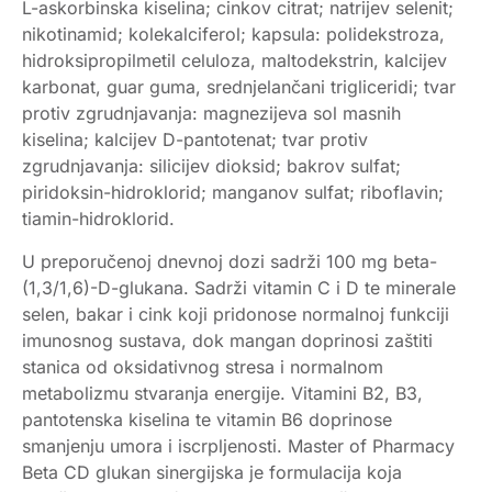
L-askorbinska kiselina; cinkov citrat; natrijev selenit;
nikotinamid; kolekalciferol; kapsula: polidekstroza,
hidroksipropilmetil celuloza, maltodekstrin, kalcijev
karbonat, guar guma, srednjelančani trigliceridi; tvar
protiv zgrudnjavanja: magnezijeva sol masnih
kiselina; kalcijev D-pantotenat; tvar protiv
zgrudnjavanja: silicijev dioksid; bakrov sulfat;
piridoksin-hidroklorid; manganov sulfat; riboflavin;
tiamin-hidroklorid.
U preporučenoj dnevnoj dozi sadrži 100 mg beta-
(1,3/1,6)-D-glukana. Sadrži vitamin C i D te minerale
selen, bakar i cink koji pridonose normalnoj funkciji
imunosnog sustava, dok mangan doprinosi zaštiti
stanica od oksidativnog stresa i normalnom
metabolizmu stvaranja energije. Vitamini B2, B3,
pantotenska kiselina te vitamin B6 doprinose
smanjenju umora i iscrpljenosti. Master of Pharmacy
Beta CD glukan sinergijska je formulacija koja