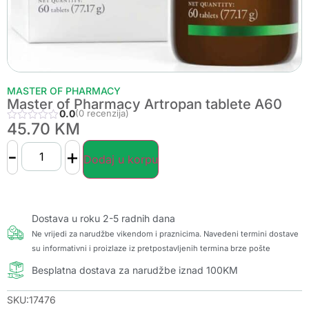
MASTER OF PHARMACY
Master of Pharmacy Artropan tablete A60
0.0
(0 recenzija)
45.70
KM
-
+
Dodaj u korpu
Dostava u roku 2-5 radnih dana
Ne vrijedi za narudžbe vikendom i praznicima. Navedeni termini dostave
su informativni i proizlaze iz pretpostavljenih termina brze pošte
Besplatna dostava za narudžbe iznad 100KM
SKU:17476