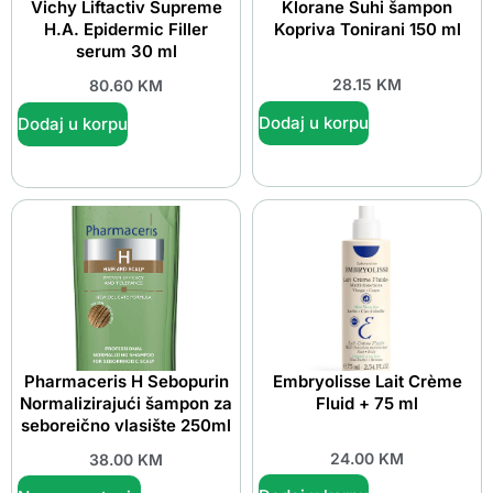
Vichy Liftactiv Supreme
Klorane Suhi šampon
H.A. Epidermic Filler
Kopriva Tonirani 150 ml
serum 30 ml
28.15
KM
80.60
KM
Dodaj u korpu
Dodaj u korpu
Pharmaceris H Sebopurin
Embryolisse Lait Crème
Normalizirajući šampon za
Fluid + 75 ml
seboreično vlasište 250ml
24.00
KM
38.00
KM