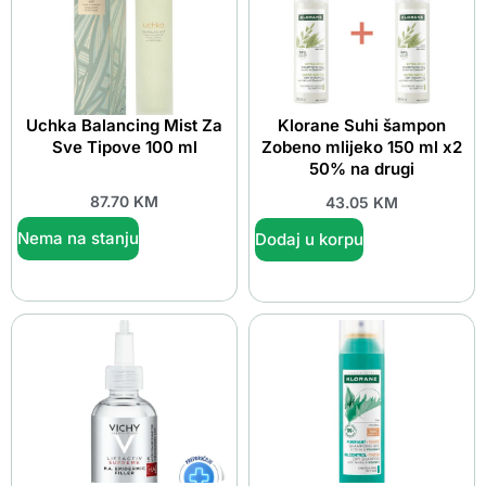
Uchka Balancing Mist Za
Klorane Suhi šampon
Sve Tipove 100 ml
Zobeno mlijeko 150 ml x2
50% na drugi
87.70
KM
43.05
KM
Nema na stanju
Dodaj u korpu