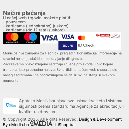
Načini plaćanja
U našoj web trgovini možete platiti:
- pouzećem
- karticama (jednokratno) (uskoro)
- karticama (do 12 rata) (uskoro)
Monis.ba nije zamjena za liječnički pregled ni konsultacije. Informacije na
stranici ne smiju služiti za postavljanje dijagnoze.
Zadržavamo pravo izmjene sadržaja i cijene proizvoda u bilo kojem
trenutku i bez prethodne najave. Svi artikli na našem web shopu su dio
našeg asortimana i ne podrazumjeva se da su svi na stanju u svakom
momentu.
Apoteka Monis ispunjava sve uslove kvaliteta i sistema
sigurnosti prema standardima Agencije za akreditaciju i
kvalitet u zdravstvu
© Copyright 2025. All Rights Reserved.
Design & Development
By oMedia.ba
i
iShop.ba