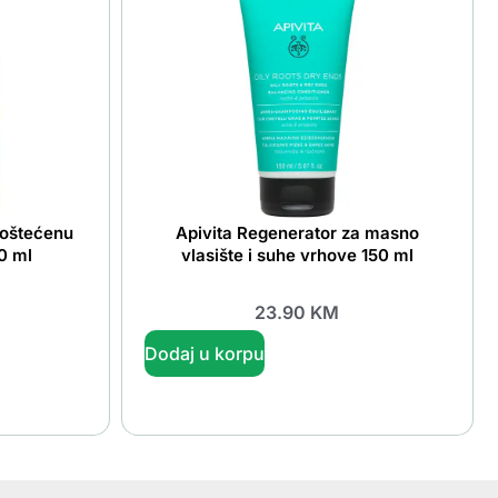
 oštećenu
Apivita Regenerator za masno
0 ml
vlasište i suhe vrhove 150 ml
23.90
KM
Dodaj u korpu