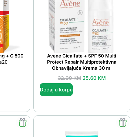
 mg + C 500
Avene Cicalfate + SPF 50 Multi
 a20
Protect Repair Multiprotektivna
Obnavljajuća Krema 30 ml
32.00
KM
25.60
KM
Dodaj u korpu