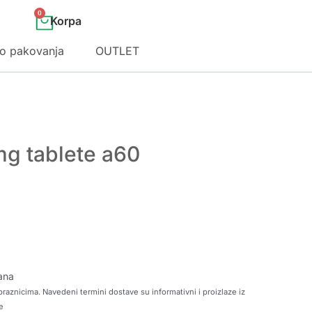
0
o pakovanja
OUTLET
mg tablete a60
ana
raznicima. Navedeni termini dostave su informativni i proizlaze iz
e