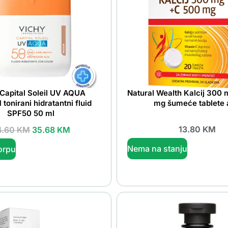
Capital Soleil UV AQUA
Natural Wealth Kalcij 300
onirani hidratantni fluid
mg šumeće tablete
SPF50 50 ml
13.80
KM
4.60
KM
35.68
KM
Nema na stanju
orpu