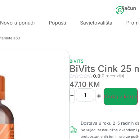
Račun
Novo u ponudi
Popusti
Savjetovališta
Prom
 tablete a60
BIVITS
BiVits Cink 25 
0.0
(0 recenzija)
47.10
KM
-
+
Dodaj u korpu
Dostava u roku 2-5 radnih d
Ne vrijedi za narudžbe vikendom i p
pretpostavljenih termina brze pošt