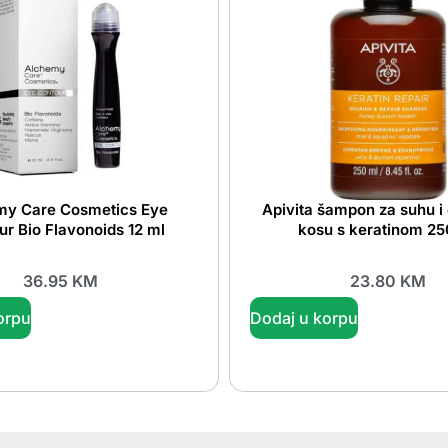
my Care Cosmetics Eye
Apivita šampon za suhu i
ur Bio Flavonoids 12 ml
kosu s keratinom 25
36.95
KM
23.80
KM
orpu
Dodaj u korpu