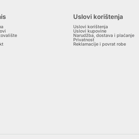
is
Uslovi korištenja
ma
Uslovi korištenja
ovi
Uslovi kupovine
tovalište
Narudžba, dostava i plaćanje
Privatnost
kt
Reklamacije i povrat robe