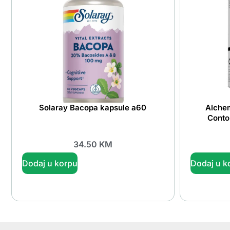
Solaray Bacopa kapsule a60
Alche
Conto
34.50
KM
Dodaj u korpu
Dodaj u k