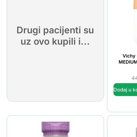
Drugi pacijenti su
uz ovo kupili i...
Vichy 
MEDIUM t
4
Dodaj u k