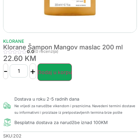
KLORANE
Klorane Šampon Mangov maslac 200 ml
0.0
(0 recenzija)
22.60
KM
-
+
Dodaj u korpu
Dostava u roku 2-5 radnih dana
Ne vrijedi za narudžbe vikendom i praznicima. Navedeni termini dostave
su informativni i proizlaze iz pretpostavljenih termina brze pošte
Besplatna dostava za narudžbe iznad 100KM
SKU:202