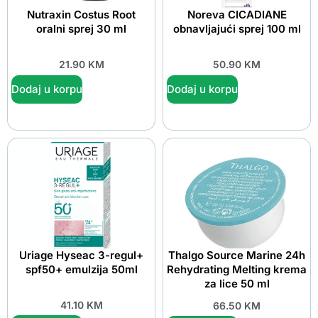
Nutraxin Costus Root
Noreva CICADIANE
oralni sprej 30 ml
obnavljajući sprej 100 ml
21.90
KM
50.90
KM
Dodaj u korpu
Dodaj u korpu
Uriage Hyseac 3-regul+
Thalgo Source Marine 24h
spf50+ emulzija 50ml
Rehydrating Melting krema
za lice 50 ml
41.10
KM
66.50
KM