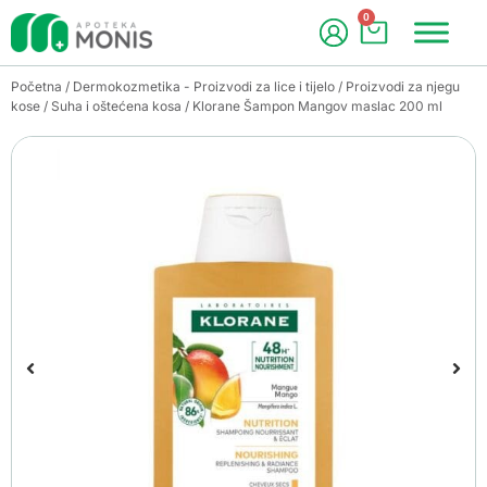
0
Početna
/
Dermokozmetika - Proizvodi za lice i tijelo
/
Proizvodi za njegu
kose
/
Suha i oštećena kosa
/ Klorane Šampon Mangov maslac 200 ml