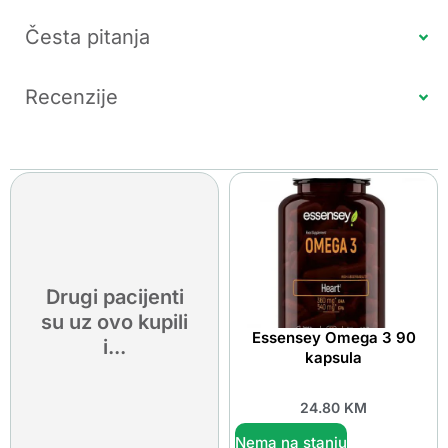
Česta pitanja
Recenzije
Drugi pacijenti
su uz ovo kupili
Essensey Omega 3 90
i...
kapsula
24.80
KM
Nema na stanju