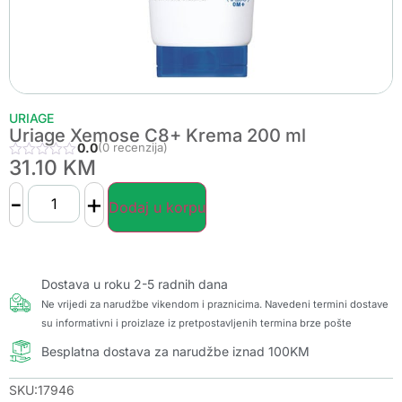
URIAGE
Uriage Xemose C8+ Krema 200 ml
0.0
(0 recenzija)
31.10
KM
-
+
Dodaj u korpu
Dostava u roku 2-5 radnih dana
Ne vrijedi za narudžbe vikendom i praznicima. Navedeni termini dostave
su informativni i proizlaze iz pretpostavljenih termina brze pošte
Besplatna dostava za narudžbe iznad 100KM
SKU:17946