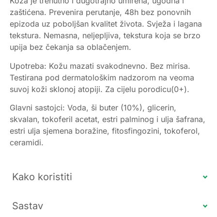
Koža je trenutno i dugotrajno umirena, ugodna i
zaštićena. Prevenira perutanje, 48h bez ponovnih
epizoda uz poboljšan kvalitet života. Svježa i lagana
tekstura. Nemasna, neljepljiva, tekstura koja se brzo
upija bez čekanja sa oblačenjem.
Upotreba: Kožu mazati svakodnevno. Bez mirisa.
Testirana pod dermatološkim nadzorom na veoma
suvoj koži sklonoj atopiji. Za cijelu porodicu(0+).
Glavni sastojci: Voda, ši buter (10%), glicerin,
skvalan, tokoferil acetat, estri palminog i ulja šafrana,
estri ulja sjemena boražine, fitosfingozini, tokoferol,
ceramidi.
Kako koristiti
Sastav