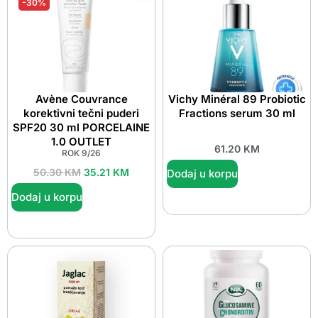
-30%
Avène Couvrance
Vichy Minéral 89 Probiotic
korektivni tečni puderi
Fractions serum 30 ml
SPF20 30 ml PORCELAINE
1.0 OUTLET
61.20
KM
ROK 9/26
50.30
KM
35.21
KM
Dodaj u korpu
Dodaj u korpu