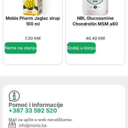
Mobis Pharm Jaglac sirup
NBL Glucosamine
100 ml
Chondroitin MSM a60
7.30
KM
40.40
KM
Nema na stanju
Dodaj u korpu
Pomoć i informacije
+387 33 592 520
Mail za upite o web narudžbama:
info@monis.ba