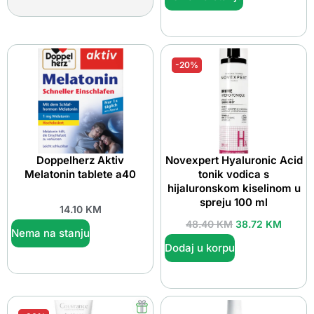
-20%
Doppelherz Aktiv
Novexpert Hyaluronic Acid
Melatonin tablete a40
tonik vodica s
hijaluronskom kiselinom u
spreju 100 ml
14.10
KM
48.40
KM
38.72
KM
Nema na stanju
Dodaj u korpu