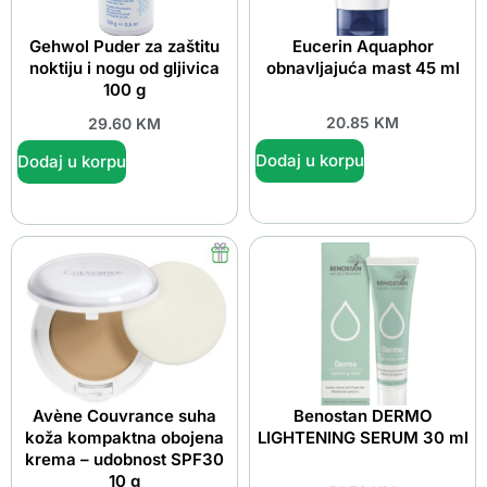
Gehwol Puder za zaštitu
Eucerin Aquaphor
noktiju i nogu od gljivica
obnavljajuća mast 45 ml
100 g
20.85
KM
29.60
KM
Dodaj u korpu
Dodaj u korpu
Avène Couvrance suha
Benostan DERMO
koža kompaktna obojena
LIGHTENING SERUM 30 ml
krema – udobnost SPF30
10 g