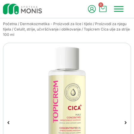
0
Početna
/
Dermokozmetika - Proizvodi za lice i tijelo
/
Proizvodi za njegu
tijela
/
Celulit, strije, učvršćivanje i oblikovanje
/ Topicrem Cica ulje za strije
100 ml