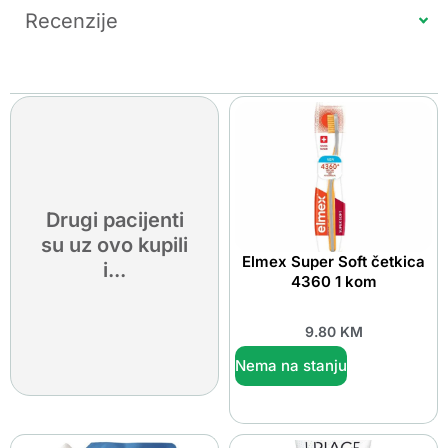
Recenzije
Drugi pacijenti
su uz ovo kupili
Elmex Super Soft četkica
i...
4360 1 kom
9.80
KM
Nema na stanju