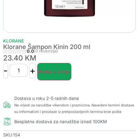
KLORANE
Klorane Šampon Kinin 200 ml
0.0
(0 recenzija)
23.40
KM
-
+
Dodaj u korpu
Dostava u roku 2-5 radnih dana
Ne vrijedi za narudžbe vikendom i praznicima. Navedeni termini dostave
su informativni i proizlaze iz pretpostavljenih termina brze pošte
Besplatna dostava za narudžbe iznad 100KM
SKU:154