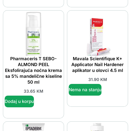
Pharmaceris T SEBO-
Mavala Scientifique K+
ALMOND PEEL
Applicator Nail Hardener
Eksfolirajuća noćna krema
aplikator u olovci 4.5 ml
sa 5% mandelične kiseline
31.90
KM
50 ml
Nema na stanju
33.65
KM
Dodaj u korpu