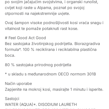
po svojim jačajućim svojstvima, i organski runolist,
cvijet koji raste u Alpama, poznat po svojoj
otpornosti na najekstremnije uvjete.
Ovaj šampon visoke podnošljivosti kosi vraća snagu i
vitalnost te pomaže potaknuti rast kose.
# Feel Good Act Good
Bez sastojaka životinjskog podrijetla. Biorazgradiva
formula*. 100 % reciklirana i reciklabilna plastična
boca.
80 % sastojaka prirodnog podrijetla
* u skladu s međunarodnom OECD normom 301B
Način uporabe
Zapjenite na mokroj kosi, masirajte 1 minutu i isperite.
Sastojci
WATER (AQUA)*. DISODIUM LAURETH