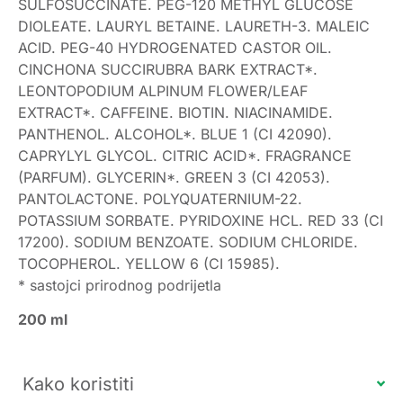
SULFOSUCCINATE. PEG-120 METHYL GLUCOSE
DIOLEATE. LAURYL BETAINE. LAURETH-3. MALEIC
ACID. PEG-40 HYDROGENATED CASTOR OIL.
CINCHONA SUCCIRUBRA BARK EXTRACT*.
LEONTOPODIUM ALPINUM FLOWER/LEAF
EXTRACT*. CAFFEINE. BIOTIN. NIACINAMIDE.
PANTHENOL. ALCOHOL*. BLUE 1 (CI 42090).
CAPRYLYL GLYCOL. CITRIC ACID*. FRAGRANCE
(PARFUM). GLYCERIN*. GREEN 3 (CI 42053).
PANTOLACTONE. POLYQUATERNIUM-22.
POTASSIUM SORBATE. PYRIDOXINE HCL. RED 33 (CI
17200). SODIUM BENZOATE. SODIUM CHLORIDE.
TOCOPHEROL. YELLOW 6 (CI 15985).
* sastojci prirodnog podrijetla
200 ml
Kako koristiti